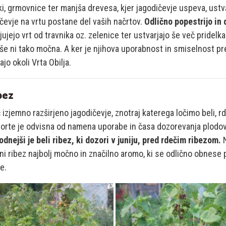
i, grmovnice ter manjša drevesa, kjer jagodičevje uspeva, ustv
čevje na vrtu postane del vaših načrtov.
Odlično popestrijo in
ujejo vrt od travnika oz. zelenice ter ustvarjajo še več pridelka
 še ni tako močna. A ker je njihova uporabnost in smiselnost pre
jo okoli Vrta Obilja.
ibez
izjemno razširjeno jagodičevje, znotraj katerega ločimo beli, rde
orte je odvisna od namena uporabe in časa dozorevanja plodov. Gl
dnejši je beli ribez, ki dozori v juniju, pred rdečim ribezom.
N
ni ribez najbolj močno in značilno aromo, ki se odlično obnese 
je.