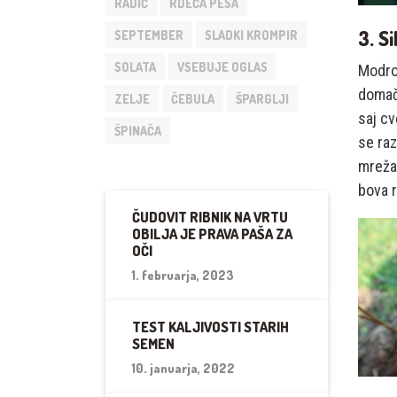
RADIČ
RDEČA PESA
3. S
SEPTEMBER
SLADKI KROMPIR
SOLATA
VSEBUJE OGLAS
Modro 
domač
ZELJE
ČEBULA
ŠPARGLJI
saj cv
ŠPINAČA
se raz
mreža 
bova r
ČUDOVIT RIBNIK NA VRTU
OBILJA JE PRAVA PAŠA ZA
OČI
1. februarja, 2023
TEST KALJIVOSTI STARIH
SEMEN
10. januarja, 2022