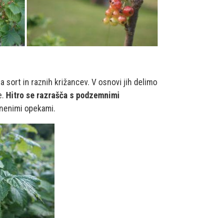
a sort in raznih križancev. V osnovi jih delimo
e.
Hitro se razrašča s podzemnimi
inenimi opekami.