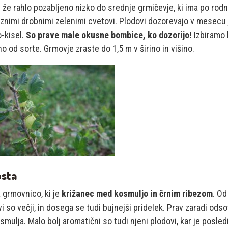
že rahlo pozabljeno nizko do srednje grmičevje, ki ima po rodn
nimi drobnimi zelenimi cvetovi. Plodovi dozorevajo v mesecu juni
-kisel.
So prave male okusne bombice, ko dozorijo!
Izbiramo 
o od sorte. Grmovje zraste do 1,5 m v širino in višino.
osta
 grmovnico, ki je
križanec med kosmuljo in črnim ribezom
. Od
i so večji, in dosega se tudi bujnejši pridelek. Prav zaradi odsotn
smulja. Malo bolj aromatični so tudi njeni plodovi, kar je posled