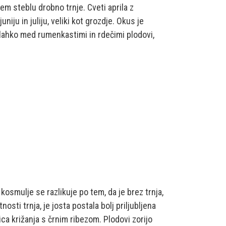
em steblu drobno trnje. Cveti aprila z
ju in juliju, veliki kot grozdje. Okus je
lahko med rumenkastimi in rdečimi plodovi,
 kosmulje se razlikuje po tem, da je brez trnja,
osti trnja, je josta postala bolj priljubljena
ica križanja s črnim ribezom. Plodovi zorijo