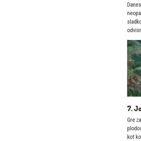
Danes 
neopaz
sladko
odvisn
7. J
Gre za
plodov
kot ko