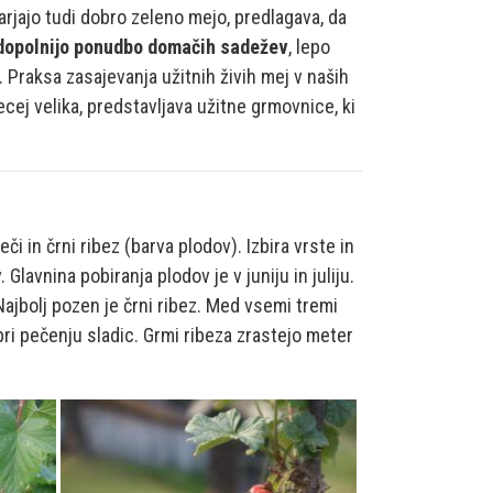
arjajo tudi dobro zeleno mejo, predlagava, da
 dopolnijo ponudbo domačih sadežev
, lepo
. Praksa zasajevanja užitnih živih mej v naših
cej velika, predstavljava užitne grmovnice, ki
či in črni ribez (barva plodov). Izbira vrste in
avnina pobiranja plodov je v juniju in juliju.
ajbolj pozen je črni ribez. Med vsemi tremi
pri pečenju sladic. Grmi ribeza zrastejo meter