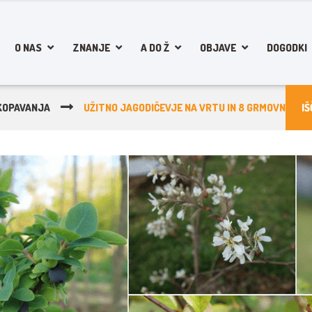
O NAS
ZNANJE
A DO Ž
OBJAVE
DOGODKI
KOPAVANJA
UŽITNO JAGODIČEVJE NA VRTU IN 8 GRMOVNIC, KI