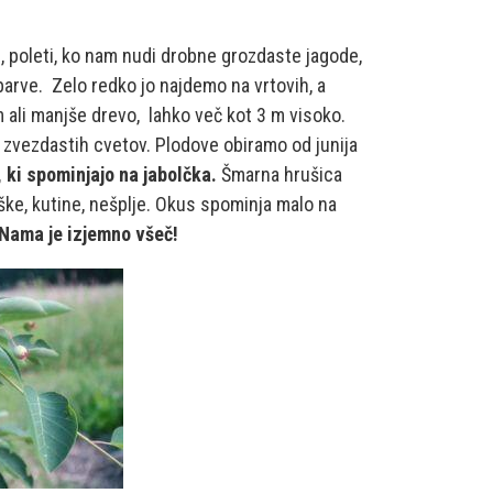
i, poleti, ko nam nudi drobne grozdaste jagode,
 barve. Zelo redko jo najdemo na vrtovih, a
m ali manjše drevo, lahko več kot 3 m visoko.
h zvezdastih cvetov. Plodove obiramo od junija
 ki spominjajo na jabolčka.
Šmarna hrušica
ške, kutine, nešplje. Okus spominja malo na
Nama je izjemno všeč!