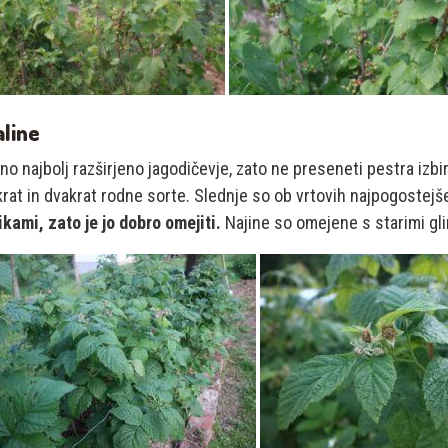
aline
no najbolj razširjeno jagodičevje, zato ne preseneti pestra izbir
rat in dvakrat rodne sorte. Slednje so ob vrtovih najpogostejš
kami, zato je jo dobro omejiti.
Najine so omejene s starimi gl