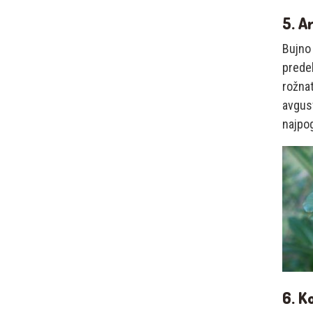
5. A
Bujno 
predel
rožnat
avgust
najpo
6. K