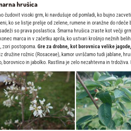
marna hrušica
o čudovit visoki grm, ki navdušuje od pomladi, ko bujno zacvet
eni, ko se listje prelije od zelene, rumene in oranžne do rdeče
sadeži so prava poslastica. Šmarna hrušica zraste kot večji gr
konec marca in v začetku aprila, ko ustvari krošnjo nežnih beli
j, zori postopoma.
Gre za drobne, kot borovnica velike jagode,
 iz družine rožnic (Rosaceae), kamor uvrščamo tudi jablane, hru
, borovnico in jabolko. Rastlina je zelo nezahtevna in trdoživa.