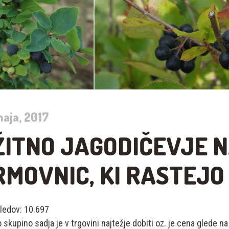
maja, 2017
ŽITNO JAGODIČEVJE N
RMOVNIC, KI RASTEJO
ledov:
10.697
 skupino sadja je v trgovini najtežje dobiti oz. je cena glede na