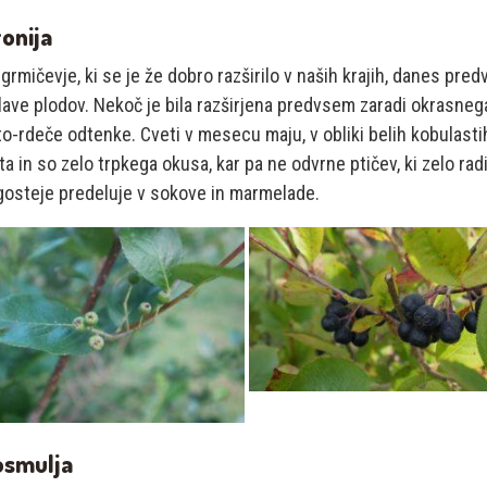
ronija
grmičevje, ki se je že dobro razširilo v naših krajih, danes pre
ave plodov. Nekoč je bila razširjena predvsem zaradi okrasnega
o-rdeče odtenke. Cveti v mesecu maju, v obliki belih kobulast
a in so zelo trpkega okusa, kar pa ne odvrne ptičev, ki zelo r
gosteje predeluje v sokove in marmelade.
osmulja