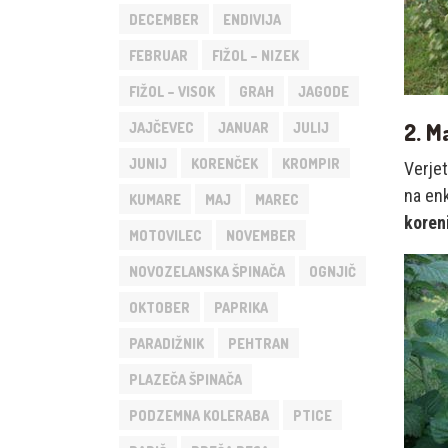
DECEMBER
ENDIVIJA
FEBRUAR
FIŽOL – NIZEK
FIŽOL – VISOK
GRAH
JAGODE
2. M
JAJČEVEC
JANUAR
JULIJ
JUNIJ
KORENČEK
KROMPIR
Verjet
na enk
KUMARE
MAJ
MAREC
koreni
MOTOVILEC
NOVEMBER
NOVOZELANSKA ŠPINAČA
OGNJIČ
OKTOBER
PAPRIKA
PARADIŽNIK
PEHTRAN
PLAZEČA ŠPINAČA
PODZEMNA KOLERABA
PTICE