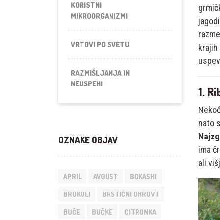
KORISTNI
grmičk
MIKROORGANIZMI
jagodi
razmej
VRTOVI PO SVETU
krajih
uspeva
RAZMIŠLJANJA IN
NEUSPEHI
1. R
Nekoč 
nato s
Najzgo
OZNAKE OBJAV
ima čr
ali viš
APRIL
AVGUST
BOKASHI
BROKOLI
BRSTIČNI OHROVT
BUČE
BUČKE
CITRONKA