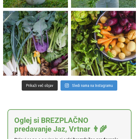
Prikaži več objav
Sledi nama na Instagramu
Oglej si BREZPLAČNO
predavanje Jaz, Vrtnar 👨‍🌾