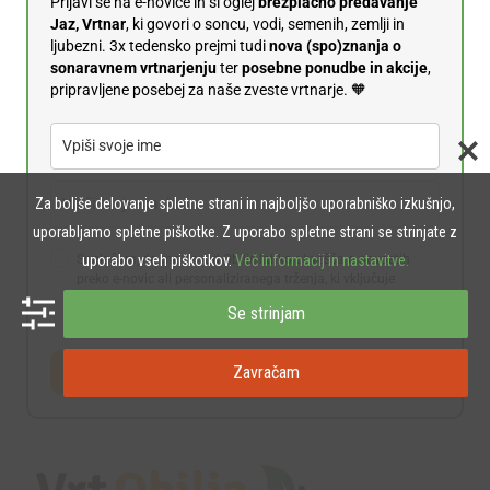
Prijavi se na e-novice in si oglej
brezplačno predavanje
Jaz, Vrtnar
, ki govori o soncu, vodi, semenih, zemlji in
ljubezni. 3x tedensko prejmi tudi
n
ova (spo)znanja o
sonaravnem vrtnarjenju
ter
posebne ponudbe in akcije
,
pripravljene posebej za naše zveste vrtnarje. 🧡
Za boljše delovanje spletne strani in najboljšo uporabniško izkušnjo,
uporabljamo spletne piškotke. Z uporabo spletne strani se strinjate z
uporabo vseh piškotkov.
Več informacij in nastavitve.
Soglašam, da me Zavod Obilje lahko obvešča o novostih
preko e-novic ali personaliziranega trženja, ki vključuje
oglase, promocijski material in ponudbo produktov Vrta
Se strinjam
Obilja. Več o varstvu osebnih podatkov preberite
tukaj
.
Zavračam
👉 Prijavi se na e-novice