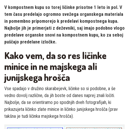
V kompostnem kupu so torej ličinke prisotne 1 leto in pol. V
tem času predelajo ogromno svežega organskega materiala
in pomembno pripomorejo k predelavi kompostnega kupa.
Najbolje jih je primerjati z deževniki, saj imajo podobno vlogo
predelave organske snovi na kompostnem kupu, ko za seboj
puščajo predelane izločke.
Kako vem, da so res ličinke
minice in ne majskega ali
junijskega hrošča
Vse spadajo v družino skarabejevk, ličinke so si podobne, a še
vedno dovolj različne, da jih boste od danes naprej znali ločiti.
Najbolje, da se orientiramo po spodnjih dveh fotografijah, ki
prikazujeta ličinko zlate minice in ličinko junijskega hrošča (prav
takšna je tudi ličinka majskega hrošča).