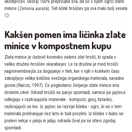
škodljivcev. Skoraj 100% prepričana sva, da so v njem ogrci zlate
minice (
Cetonia aurata
). Teh ličink hroščev pa sva malo bolj vesela
🙂
Kakšen pomen ima ličinka zlate
minice v kompostnem kupu
Zlata minica je čudovit kovinsko zeleno-zlat hrošč, ki spada v
veliko družino hroščev skarabejev. Le ta družina je med hrošči
najpomembnejša za dogajanje v tleh, ker v njih v kratkem času
zakopljejo velike količine svežega organskega materiala, navadno
govna (Narcis, 1997). Če pogledamo življenje zlate minice ima
dvoletni cikel. Odrasli hrošči se parijo spomladi, samice pa jajčeca
odlegajo v razkrajajoče materiale - kompost, gnoj, listavko,
razkrajajoči se les. Iz jajčec se razvije ličinka - ogrc, ki se v tem
materialu prehranjuje čez leto in tudi prezimi. Iz ličinke v bubo se
prelevi nekje v juniju in juliju, odrasla žival pa se izlevi zgodaj
spomladi.