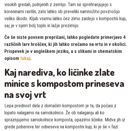
visokih gredah, polnjenih z zemljo. Tam se sprehranjujejo s
koreninami rastlin, zato lahko ob preveliki namnožitvi povzročijo
veliko škodo. Kljub vsemu lahko čez zimo zaidejo v kompostni kup,
saj je v njem bolj toplo in lažje prezimijo.
Če še niste povsem prepričani, lahko pogledate primerjavo 4
različnih larv hroščev, ki jih lahko srečamo na vrtu in v okolici.
Prispevek je v angleškem jeziku, a s slikami in shematskim
opisom
tukaj
.
Kaj narediva, ko ličinke zlate
minice s kompostom prineseva
na svoj vrt
Lepa prednost dela z domačim kompostom je ta, da počasi z
lopato nalagamo na samokolnico. Že ob nalaganju ali ko
spraznjujemo samokolnice komposta, opazimo ličinke. Midva jih iz
grede pobereva ter odneseva na kompostni kup, ki je še v fazi