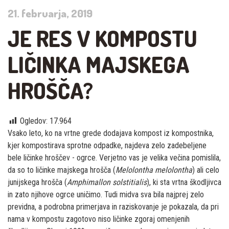
21. februarja, 2019
JE RES V KOMPOSTU
LIČINKA MAJSKEGA
HROŠČA?
Ogledov:
17.964
Vsako leto, ko na vrtne grede dodajava kompost iz kompostnika,
kjer kompostirava sprotne odpadke, najdeva zelo zadebeljene
bele ličinke hroščev - ogrce. Verjetno vas je velika večina pomislila,
da so to ličinke majskega hrošča (
Melolontha melolontha
) ali celo
junijskega hrošča (
Amphimallon solstitialis
), ki sta vrtna škodljivca
in zato njihove ogrce uničimo. Tudi midva sva bila najprej zelo
previdna, a podrobna primerjava in raziskovanje je pokazala, da pri
nama v kompostu zagotovo niso ličinke zgoraj omenjenih