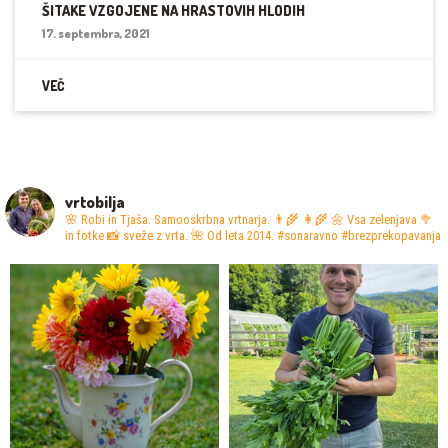
ŠITAKE VZGOJENE NA HRASTOVIH HLODIH
17. septembra, 2021
VEČ
vrtobilja
🌸 Robi in Tjaša. Samooskrbna vrtnarja. 👨‍🌾 👩‍🌾
🌼 Vsa zelenjava 🥦
in fotke 📸 sveže z vrta.
🌺 Od leta 2014. #sonaravno #brezprekopavanja