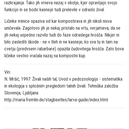
razkrajanja. Tako jih vrneva nazaj v okolje, kjer opravljajo svojo
funkcijo in se bodo kasneje tudi prelevile v odraslo žival.
Ličinke minice opaziva od kar kompostirava in jih nikoli nisva
uničevala. Zagotovo jih je nekaj pristalo na vrtu, verjameva, da se
jih nekaj uspešno razvilo tudi do faze odraslega hrošča. Nikjer ni
bilo zaslediti škode - ne v tleh in ne kasneje, ko sva tu in tam na
cvetju (predvsem rabarbare) opazila čudovitega hrošča. Zato bova
ličinke vestno vračala nazaj na kompostni kup.
Viri:
N. Mršić, 1997: Živali naših tal, Uvod v pedozoologijo - sistematika
in ekologija s splošnim pregledom talnih živali. Tehniška založba
Slovenija, Ljubljana
http://maria.fremlin.de/stagbeetles/larva-guide/index.html