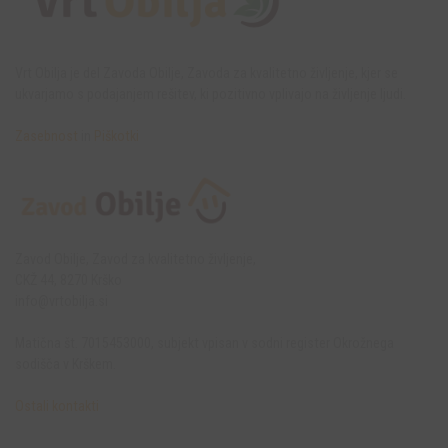
Vrt Obilja je del Zavoda Obilje, Zavoda za kvalitetno življenje, kjer se
ukvarjamo s podajanjem rešitev, ki pozitivno vplivajo na življenje ljudi.
Zasebnost
in
Piškotki
Zavod Obilje, Zavod za kvalitetno življenje,
CKŽ 44, 8270 Krško
info@vrtobilja.si
Matična št. 7015453000, subjekt vpisan v sodni register Okrožnega
sodišča v Krškem.
Ostali kontakti