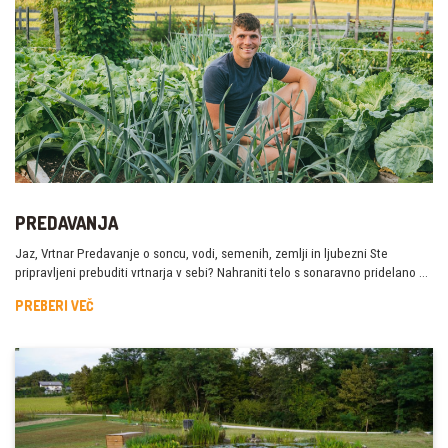
PREDAVANJA
Jaz, Vrtnar Predavanje o soncu, vodi, semenih, zemlji in ljubezni Ste
pripravljeni prebuditi vrtnarja v sebi? Nahraniti telo s sonaravno pridelano …
PREBERI VEČ