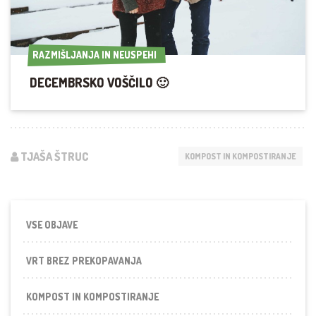
RAZMIŠLJANJA IN NEUSPEHI
RAZMIŠLJANJA IN NEUSPEHI
DECEMBRSKO VOŠČILO 🙂
TJAŠA ŠTRUC
KOMPOST IN KOMPOSTIRANJE
VSE OBJAVE
VRT BREZ PREKOPAVANJA
KOMPOST IN KOMPOSTIRANJE