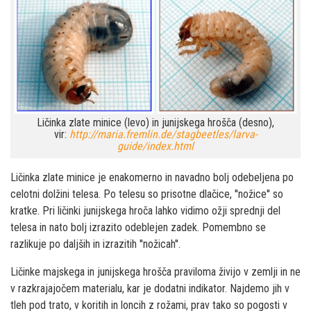
Ličinka zlate minice (levo) in junijskega hrošča (desno),
vir:
http://maria.fremlin.de/stagbeetles/larva-
guide/index.html
Ličinka zlate minice je enakomerno in navadno bolj odebeljena po
celotni dolžini telesa. Po telesu so prisotne dlačice, ''nožice'' so
kratke. Pri ličinki junijskega hroča lahko vidimo ožji sprednji del
telesa in nato bolj izrazito odeblejen zadek. Pomembno se
razlikuje po daljših in izrazitih ''nožicah''.
Ličinke majskega in junijskega hrošča praviloma živijo v zemlji in ne
v razkrajajočem materialu, kar je dodatni indikator. Najdemo jih v
tleh pod trato, v koritih in loncih z rožami, prav tako so pogosti v