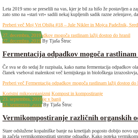
Leta 2019 smo se preselili na vas, kjer je bil za hišo že postavljen a
zato smo na »stari vrt« sadili nekaj kupljenih sadik razne zelenjave, d
Preberi več
Moj Vrt Obilja #18 – Jule Nikler in Mojca Padežnik, Sre
27. decembra, 2019
27. decembra, 2019
By Tjaša Štruc
Fermentacija odpadkov mogoča rastlinam l
Če sva se do sedaj že razpisala, kako nama fermentacija odpadkov olaj
članek vseboval malenkost več kemijskega in biološkega izrazoslovja,
Preberi več
Fermentacija odpadkov mogoča rastlinam lažji dostop do 
Koristni mikroorganizmi
Kompost in kompostiranje
23. septembra, 2019
23. septembra, 2019
By Tjaša Štruc
Vermikompostiranje različnih organskih o
Stare odslužene kopalniške banje na kmetijah pogosto dobijo novo upo
in začela vermikompostirati sprotne odpadke. Kako poteka vermikompo