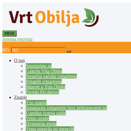
MENI
Spletna trgovina
Išči:
O nas
Spoznajmo se
Galerija Vrta Obilja
Nesrečni začetki vrtnarjenja
Prijatelji vrtnarjenja
Mnenje o Vrtu Obilja
Projekt Pet dreves
Znanje
Vso znanje
Sonaravno vrtnarjenje brez prekopavanja tal
Uspešna vzgoja sadik
Vrtno orodje
Dvignjena greda
Vrtna opravila po mesecih