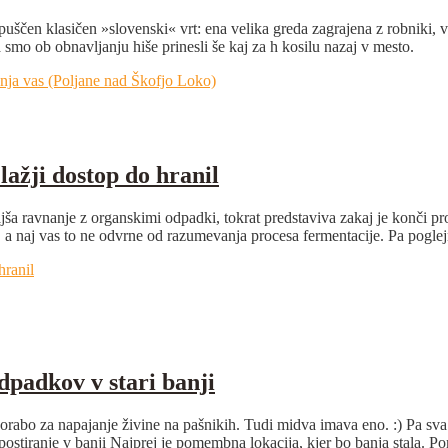
 zapuščen klasičen »slovenski« vrt: ena velika greda zagrajena z robniki
a smo ob obnavljanju hiše prinesli še kaj za h kosilu nazaj v mesto.
dnja vas (Poljane nad Škofjo Loko)
ažji dostop do hranil
ša ravnanje z organskimi odpadki, tokrat predstaviva zakaj je konči pro
 a naj vas to ne odvrne od razumevanja procesa fermentacije. Pa poglej
hranil
dpadkov v stari banji
rabo za napajanje živine na pašnikih. Tudi midva imava eno. :) Pa sva k
stiranje v banji Najprej je pomembna lokacija, kjer bo banja stala. 