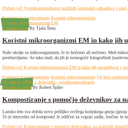
Preberi več
Vermikompostiranje različnih organskih odpadkov v stari 
Kompost in kompostiranje
Koristni mikroorganizmi
5. aprila, 2019
5. aprila, 2019
By Tjaša Štruc
Koristni mikroorganizmi EM in kako jih u
Naše okolje so mikroorganizmi, če to hočemo ali nočemo. Med mikroorga
predstavljamo. So tako mali, da jih je nemogoče fotografirati (naslovn
Preberi več
Koristni mikroorganizmi EM in kako jih uporabljava v pr
Kompost in kompostiranje
Koristni mikroorganizmi
Vrt brez prekopa
20. marca, 2019
20. marca, 2019
By Robert Špiler
Kompostiranje s pomočjo deževnikov za n
Lansko leto sva dobila novo pošiljko svežega konjskega gnoja (gnoj
To je mercedes od komposta! Je odličen za vzgojo sadik, lončnic in t
Preberi več
Kompostiranje s pomočjo deževnikov za najboljši domač