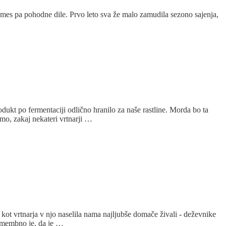
, vmes pa pohodne dile. Prvo leto sva že malo zamudila sezono sajenja,
dukt po fermentaciji odlično hranilo za naše rastline. Morda bo ta
mo, zakaj nekateri vrtnarji …
ot vrtnarja v njo naselila nama najljubše domače živali - deževnike
Pomembno je, da je …