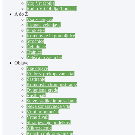
Moj Vrt Obilja
Radio Vrt Obilja (Podcast)
A do Ž
Vsa zelenjava
Listnata zelenjava
Plodovke
Korenovke in gomoljnice
Stročnice
Čebulnice
Trajnice
Zelišča in začimbe
Objave
Vse objave
Vrt brez prekopavanja tal
Zastiranje
Kompost in kompostiranje
Dvignjena greda
Rastlinjak
Setve, sadike in presajanje
Nega sonaravnega vrta
Vrtni pripomočki
Vrtne živali
Shranjevanje pridelkov
Mikrozelenje
Koristni mikroorganizmi