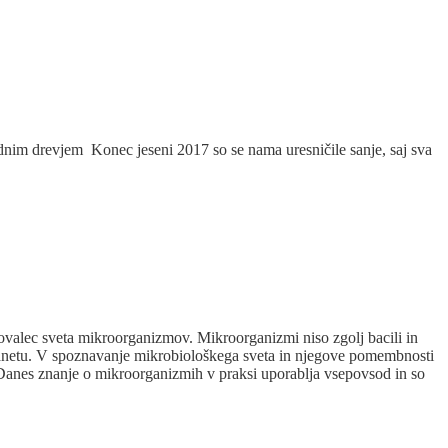
sadnim drevjem Konec jeseni 2017 so se nama uresničile sanje, saj sva
skovalec sveta mikroorganizmov. Mikroorganizmi niso zgolj bacili in
planetu. V spoznavanje mikrobiološkega sveta in njegove pomembnosti
iti. Danes znanje o mikroorganizmih v praksi uporablja vsepovsod in so