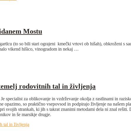
 Zidanem Mostu
artlcu (to so bili stari ograjeni kmečki vrtovi ob hišah), obkroženi s 
malo vikend hišico, vinogradom in nekaj …
melj rodovitnih tal in življenja
 Je specialist za oblikovanje in vzdrževanje okolja z rastlinami in razi
 ne opazimo, so praktično vsepovsod in podpirajo življenje na našem 
ve pri svojih strankah, ki jih s takrat znanimi metodami dela ni znal reš
nikov in še marsikje drugje.
tal in življenja