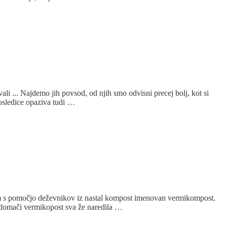
i ... Najdemo jih povsod, od njih smo odvisni precej bolj, kot si
posledice opaziva tudi …
sem s pomočjo deževnikov iz nastal kompost imenovan vermikompost.
a domači vermikopost sva že naredila …