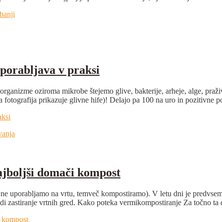
banji
porabljava v praksi
nizme oziroma mikrobe štejemo glive, bakterije, arheje, alge, pražival
a fotografija prikazuje glivne hife)! Delajo pa 100 na uro in pozitivne 
aksi
vanja
ajboljši domači kompost
a ne uporabljamo na vrtu, temveč kompostiramo). V letu dni je predv
udi zastiranje vrtnih gred. Kako poteka vermikompostiranje Za točno t
i kompost