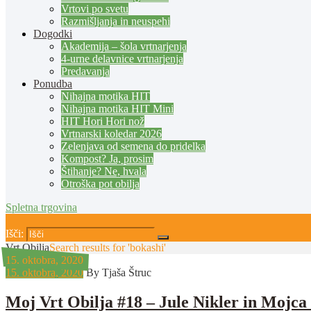
Vrtovi po svetu
Razmišljanja in neuspehi
Dogodki
Akademija – šola vrtnarjenja
4-urne delavnice vrtnarjenja
Predavanja
Ponudba
Nihajna motika HIT
Nihajna motika HIT Mini
HIT Hori Hori nož
Vrtnarski koledar 2026
Zelenjava od semena do pridelka
Kompost? Ja, prosim
Štihanje? Ne, hvala
Otroška pot obilja
Spletna trgovina
Išči:
Vrt Obilja
Search results for 'bokashi'
15. oktobra, 2020
15. oktobra, 2020
By Tjaša Štruc
Moj Vrt Obilja #18 – Jule Nikler in Mojca