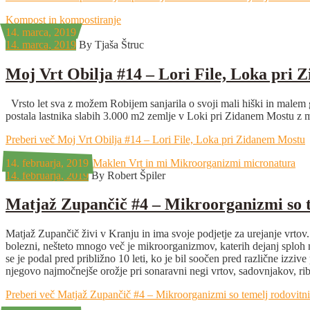
Kompost in kompostiranje
14. marca, 2019
14. marca, 2019
By Tjaša Štruc
Moj Vrt Obilja #14 – Lori File, Loka pri
Vrsto let sva z možem Robijem sanjarila o svoji mali hiški in malem g
postala lastnika slabih 3.000 m2 zemlje v Loki pri Zidanem Mostu z 
Preberi več
Moj Vrt Obilja #14 – Lori File, Loka pri Zidanem Mostu
14. februarja, 2019
14. februarja, 2019
By Robert Špiler
Matjaž Zupančič #4 – Mikroorganizmi so te
Matjaž Zupančič živi v Kranju in ima svoje podjetje za urejanje vrtov.
bolezni, nešteto mnogo več je mikroorganizmov, katerih dejanj sploh
se je podal pred približno 10 leti, ko je bil soočen pred različne izzi
njegovo najmočnejše orožje pri sonaravni negi vrtov, sadovnjakov, rib
Preberi več
Matjaž Zupančič #4 – Mikroorganizmi so temelj rodovitnih 