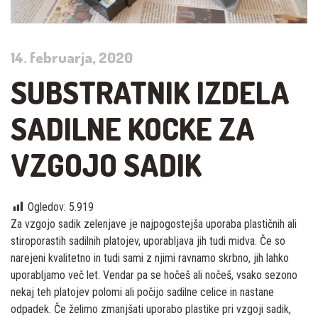
14. februarja, 2020
SUBSTRATNIK IZDELA
SADILNE KOCKE ZA
VZGOJO SADIK
Ogledov:
5.919
Za vzgojo sadik zelenjave je najpogostejša uporaba plastičnih ali
stiroporastih sadilnih platojev, uporabljava jih tudi midva. Če so
narejeni kvalitetno in tudi sami z njimi ravnamo skrbno, jih lahko
uporabljamo več let. Vendar pa se hočeš ali nočeš, vsako sezono
nekaj teh platojev polomi ali počijo sadilne celice in nastane
odpadek. Če želimo zmanjšati uporabo plastike pri vzgoji sadik,