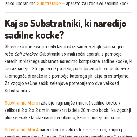
lahko uporabimo
Substratnike
– aparate za izdelavo sadilnih kock.
Kaj so Substratniki, ki naredijo
sadilne kocke?
Slovensko ime sva jim dala kar midva sama, v angleščini se jim
reče
Soil blocker
. Substraniki so mali ročni aparati, s pomočjo
katerih iz vlažnega substrata naredimo kompaktne sadilne kocke, ki
ne razpadejo. Stojijo same po sebi, potrebujemo le še podstavek,
ki omogoča drenažo in s pomočjo katerega jih lažje prestavljamo.
Za vzgojo večine sadik zelenjave potrebujemo dve velikosti
Substratnikov.
Substratnik Micro
izdeluje najmanjše (micro) sadilne kocke v
velikosti 2 x 2 x 2 cm in naenkrat izdela 20 micro kock. Na zgodnji
ploskvi vsake kocke naredi vdolbinco, kamor posejemo seme.
Substratnik Mini 4
naredi kocke velikosti 5 x 5 x 5 cm, z njim pa