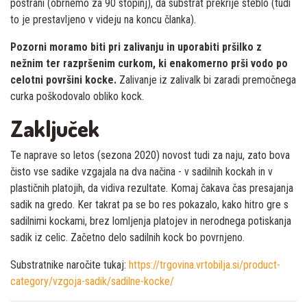
postrani (obrnemo za 90 stopinj), da substrat prekrije steblo (tudi
to je prestavljeno v videju na koncu članka).
Pozorni moramo biti pri zalivanju in uporabiti pršilko z
nežnim ter razpršenim curkom, ki enakomerno prši vodo po
celotni površini kocke.
Zalivanje iz zalivalk bi zaradi premočnega
curka poškodovalo obliko kock.
Zaključek
Te naprave so letos (sezona 2020) novost tudi za naju, zato bova
čisto vse sadike vzgajala na dva načina - v sadilnih kockah in v
plastičnih platojih, da vidiva rezultate. Komaj čakava čas presajanja
sadik na gredo. Ker takrat pa se bo res pokazalo, kako hitro gre s
sadilnimi kockami, brez lomljenja platojev in nerodnega potiskanja
sadik iz celic. Začetno delo sadilnih kock bo povrnjeno.
Substratnike naročite tukaj:
https://trgovina.vrtobilja.si/product-
category/vzgoja-sadik/sadilne-kocke/