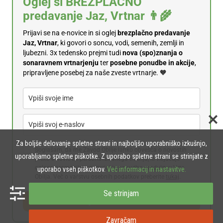
Oglej si BREZPLAČNO
predavanje Jaz, Vrtnar 👨‍🌾
Prijavi se na e-novice in si oglej
brezplačno predavanje
Jaz, Vrtnar
, ki govori o soncu, vodi, semenih, zemlji in
ljubezni. 3x tedensko prejmi tudi
n
ova (spo)znanja o
sonaravnem vrtnarjenju
ter
posebne ponudbe in akcije
,
pripravljene posebej za naše zveste vrtnarje. 🧡
Za boljše delovanje spletne strani in najboljšo uporabniško izkušnjo,
Soglašam, da me Zavod Obilje lahko obvešča o novostih
uporabljamo spletne piškotke. Z uporabo spletne strani se strinjate z
preko e-novic ali personaliziranega trženja, ki vključuje
oglase, promocijski material in ponudbo produktov Vrta
uporabo vseh piškotkov.
Več informacij in nastavitve.
Obilja. Več o varstvu osebnih podatkov preberite
tukaj
.
Se strinjam
👉 Prijavi se na e-novice
Zavračam