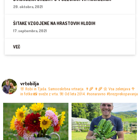
29. oktobra, 2021
ŠITAKE VZGOJENE NA HRASTOVIH HLODIH
17. septembra, 2021
VEČ
vrtobilja
🌸 Robi in Tjaša. Samooskrbna vrtnarja. 👨‍🌾 👩‍🌾
🌼 Vsa zelenjava 🥦
in fotke 📸 sveže z vrta.
🌺 Od leta 2014. #sonaravno #brezprekopavanja