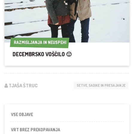
RAZMIŠLJANJA IN NEUSPEHI
RAZMIŠLJANJA IN NEUSPEHI
DECEMBRSKO VOŠČILO 🙂
TJAŠA ŠTRUC
SETVE, SADIKE IN PRESAJANJE
VSE OBJAVE
VRT BREZ PREKOPAVANJA