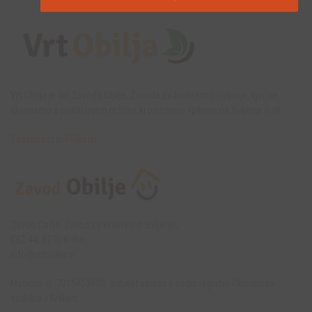
Vrt Obilja je del Zavoda Obilje, Zavoda za kvalitetno življenje, kjer se
ukvarjamo s podajanjem rešitev, ki pozitivno vplivajo na življenje ljudi.
Zasebnost
in
Piškotki
Zavod Obilje, Zavod za kvalitetno življenje,
CKŽ 44, 8270 Krško
info@vrtobilja.si
Matična št. 7015453000, subjekt vpisan v sodni register Okrožnega
sodišča v Krškem.