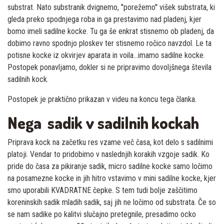
substrat. Nato substranik dvignemo, ''porežemo'' višek substrata, ki
gleda preko spodnjega roba in ga prestavimo nad pladenj, kjer
bomo imeli sadilne kocke. Tu ga še enkrat stisnemo ob pladenj, da
dobimo ravno spodnjo ploskev ter stisnemo ročico navzdol. Le ta
potisne kocke iz okvirjev aparata in voila…imamo sadilne kocke.
Postopek ponavljamo, dokler si ne pripravimo dovoljšnega števila
sadilnih kock.
Postopek je praktično prikazan v videu na koncu tega članka.
Nega sadik v sadilnih kockah
Priprava kock na začetku res vzame več časa, kot delo s sadilnimi
platoji. Vendar to pridobimo v naslednjih korakih vzgoje sadik. Ko
pride do časa za pikiranje sadik, micro sadilne kocke samo ločimo
na posamezne kocke in jih hitro vstavimo v mini sadilne kocke, kjer
smo uporabili KVADRATNE čepke. S tem tudi bolje zaščitimo
koreninskih sadik mladih sadik, saj jih ne ločimo od substrata. Če so
se nam sadike po kalitvi slučajno pretegnile, presadimo ocko