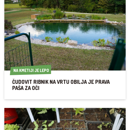
NA KMETIJI JE LEPO
NA KMETIJI JE LEPO
ČUDOVIT RIBNIK NA VRTU OBILJA JE PRAVA
PAŠA ZA OČI