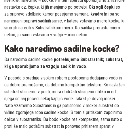
naenkrat naredimo 4 kocke. Pri tem aparatu uporabljamo 2 različne
nastavke oz. čepke, ki jih menjamo po potrebi.
Okrogli čepki
so
za pripravo vdolbinic kamor posejemo semena,
kvadratni
pa so
namenjeni pripravi sadilnih jamic, v katere vstavimo micro kocke, ki
smo jih naredili s Substratnikom micro. Ko sadika preraste micro
celico, jo samo vstavimo v večjo – mini celico.
Kako naredimo sadilne kocke?
Da naredimo sadilne kocke
potrebujemo Substratnik; substrat,
ki ga uporabljamo za vzgojo sadik in vodo
.
V posodo s srednje visokim robom postopoma dodajamo vodo in
ga dobro premešamo, da dobimo kompaktno teksturo. Ko navlažen
substrat stisnemo v pesti, mora obdržati stisnjeno obliko in od
njega se naj pocedi nekaj kapljic vode. Takrat je dovolj moker.
Nato vzamemo Substranik in ga potisnemo v moker substrat do
višine zgornjega roba sadilne kocke. S tem s pritiskom zapolnimo
celice v substratniku. Da bodo kocke res kompaktne, sama nato s
prsti še malo potlačim substrat in ponovno pritisnem aparat v