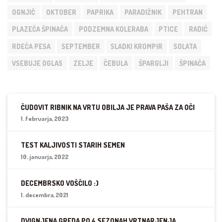
OGNJIČ
OKTOBER
PAPRIKA
PARADIŽNIK
PEHTRAN
PLAZEČA ŠPINAČA
PODZEMNA KOLERABA
PTICE
RADIČ
RDEČA PESA
SEPTEMBER
SLADKI KROMPIR
SOLATA
VSEBUJE OGLAS
ZELJE
ČEBULA
ŠPARGLJI
ŠPINAČA
ČUDOVIT RIBNIK NA VRTU OBILJA JE PRAVA PAŠA ZA OČI
1. februarja, 2023
TEST KALJIVOSTI STARIH SEMEN
10. januarja, 2022
DECEMBRSKO VOŠČILO :)
1. decembra, 2021
DVIGNJENA GREDA PO 4 SEZONAH VRTNARJENJA