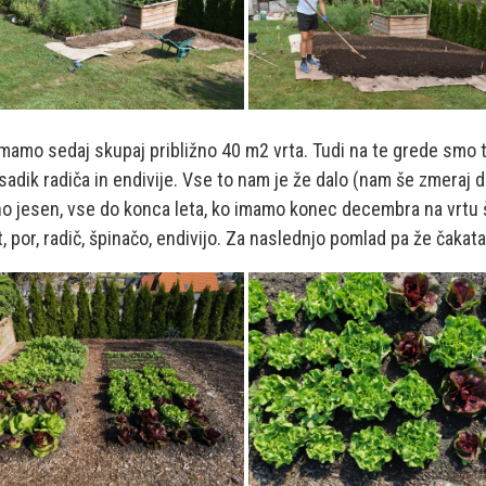
mamo sedaj skupaj približno 40 m2 vrta. Tudi na te grede smo ta
sadik radiča in endivije. Vse to nam je že dalo (nam še zmeraj d
o jesen, vse do konca leta, ko imamo konec decembra na vrtu še z
, por, radič, špinačo, endivijo. Za naslednjo pomlad pa že čakata 