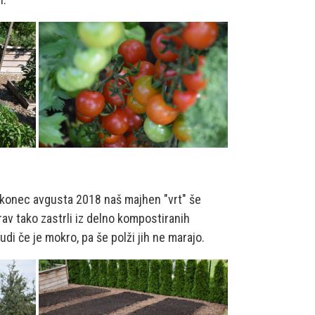
 konec avgusta 2018 naš majhen "vrt" še
rav tako zastrli iz delno kompostiranih
tudi če je mokro, pa še polži jih ne marajo.