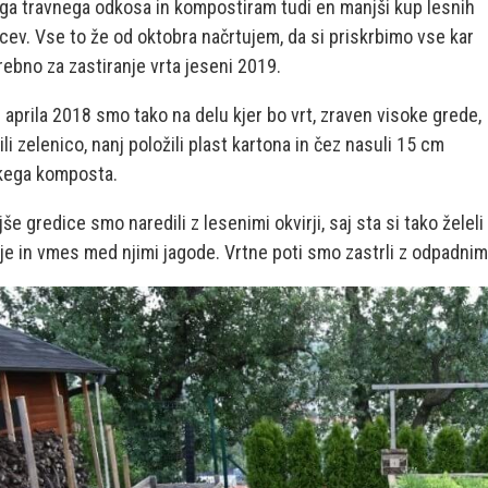
ga travnega odkosa in kompostiram tudi en manjši kup lesnih
ev. Vse to že od oktobra načrtujem, da si priskrbimo vse kar
rebno za zastiranje vrta jeseni 2019.
aprila 2018 smo tako na delu kjer bo vrt, zraven visoke grede,
li zelenico, nanj položili plast kartona in čez nasuli 15 cm
kega komposta.
še gredice smo naredili z lesenimi okvirji, saj sta si tako želeli
je in vmes med njimi jagode. Vrtne poti smo zastrli z odpadni