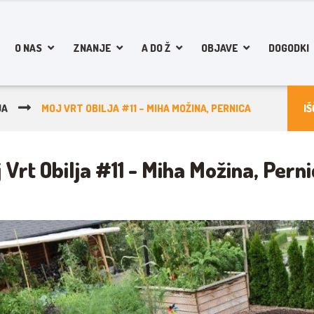
O NAS
ZNANJE
A DO Ž
OBJAVE
DOGODKI
JA
MOJ VRT OBILJA #11 – MIHA MOŽINA, PERNICA
 Vrt Obilja #11 - Miha Možina, Pern