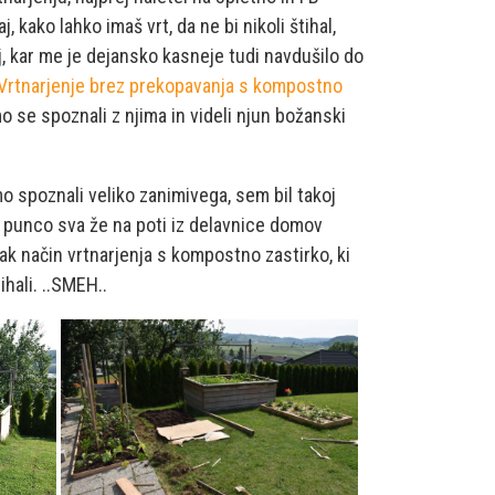
, kako lahko imaš vrt, da ne bi nikoli štihal,
j, kar me je dejansko kasneje tudi navdušilo do
Vrtnarjenje brez prekopavanja s kompostno
mo se spoznali z njima in videli njun božanski
mo spoznali veliko zanimivega, sem bil takoj
 punco sva že na poti iz delavnice domov
tak način vrtnarjenja s kompostno zastirko, ki
hali. ..SMEH..