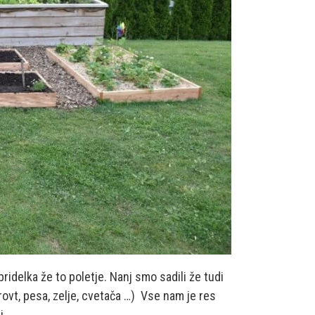
ridelka že to poletje. Nanj smo sadili že tudi
rovt, pesa, zelje, cvetača …) Vse nam je res
i.