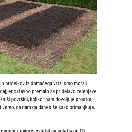
ih pridelkov iz domačega vrta, smo morali
sedaj, enostavno premalo za pridelavo zelenjave
manjši površini, kolikor nam dovoljuje prostor,
vsi vemo, da nam ga danes še kako primanjkuje.
arjenju, najprej naletel na spletno in FB