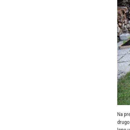
Na pre
drugo 
lepo u