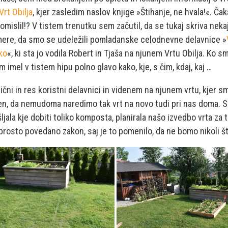
Vrt Obilja
, kjer zasledim naslov knjige »Štihanje, ne hvala!«. Čakaj
mislil!? V tistem trenutku sem začutil, da se tukaj skriva neka
mere, da smo se udeležili pomladanske celodnevne delavnice »
ko
«, ki sta jo vodila Robert in Tjaša na njunem Vrtu Obilja. Ko s
m imel v tistem hipu polno glavo kako, kje, s čim, kdaj, kaj …
ični in res koristni delavnici in videnem na njunem vrtu, kjer s
en, da nemudoma naredimo tak vrt na novo tudi pri nas doma. S
ljala kje dobiti toliko komposta, planirala našo izvedbo vrta za 
prosto povedano zakon, saj je to pomenilo, da ne bomo nikoli šti