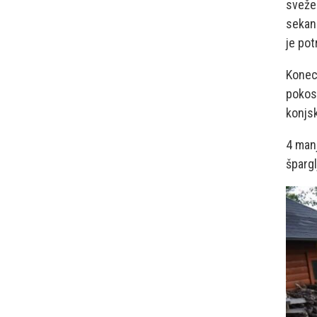
sveže
sekanc
je pot
Konec 
pokosi
konjs
4 manj
špargl