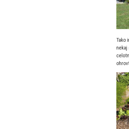
Tako i
nekaj 
celotn
ohrovt