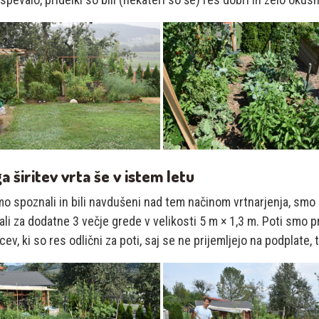
a širitev vrta še v istem letu
o spoznali in bili navdušeni nad tem načinom vrtnarjenja, smo
li za dodatne 3 večje grede v velikosti 5 m × 1,3 m. Poti smo p
ev, ki so res odlični za poti, saj se ne prijemljejo na podplate, 