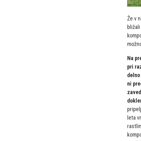
Že v n
bližal
kompos
možno
Na pr
pri ra
delno
ni pr
zaved
dokle
pripel
leta v
rastli
kompos