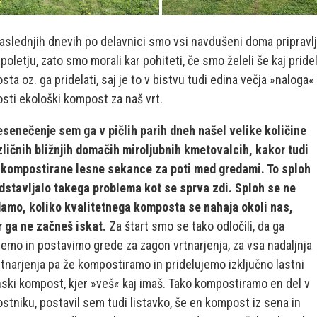
aslednjih dnevih po delavnici smo vsi navdušeni doma pripravlj
i poletju, zato smo morali kar pohiteti, če smo želeli še kaj pride
ta oz. ga pridelati, saj je to v bistvu tudi edina večja »naloga«
sti ekološki kompost za naš vrt.
esenečenje sem ga v pičlih parih dneh našel velike količine
zličnih bližnjih domačih miroljubnih kmetovalcih, kakor tudi
 kompostirane lesne sekance za poti med gredami. To sploh
edstavljalo takega problema kot se sprva zdi. Sploh se ne
amo, koliko kvalitetnega komposta se nahaja okoli nas,
r ga ne začneš iskat.
Za štart smo se tako odločili, da ga
jemo in postavimo grede za zagon vrtnarjenja, za vsa nadaljnja
rtnarjenja pa že kompostiramo in pridelujemo izključno lastni
nski kompost, kjer »veš« kaj imaš. Tako kompostiramo en del v
tniku, postavil sem tudi listavko, še en kompost iz sena in