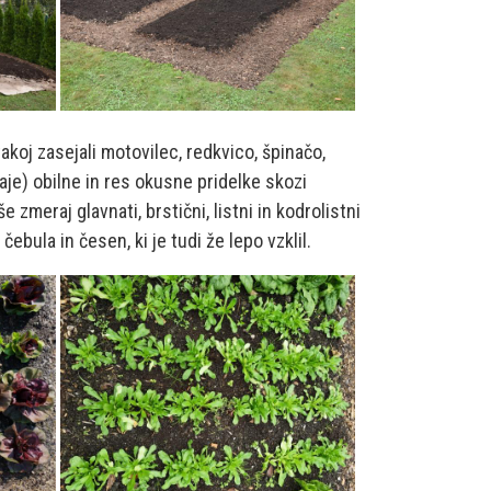
koj zasejali motovilec, redkvico, špinačo,
aje) obilne in res okusne pridelke skozi
meraj glavnati, brstični, listni in kodrolistni
čebula in česen, ki je tudi že lepo vzklil.