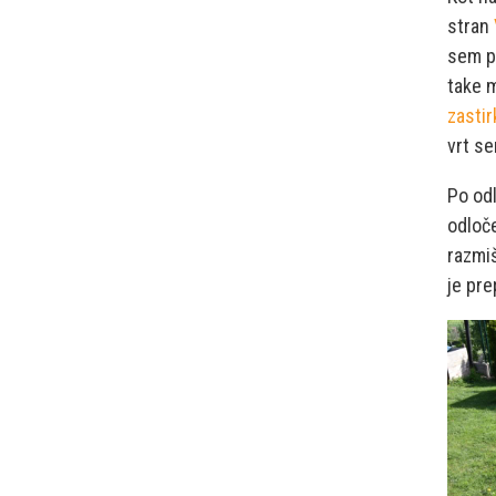
stran
sem po
take 
zastir
vrt se
Po odl
odloč
razmiš
je pre