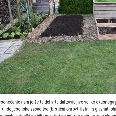
senečenje nam je že ta del vrta dal zavidljivo veliko okusnega p
rundo jesenske zasaditve (brstični ohrovt, listni in glavnati oh
spevalo, pridelki so bili (nekateri so še) res dobri in zelo okusn