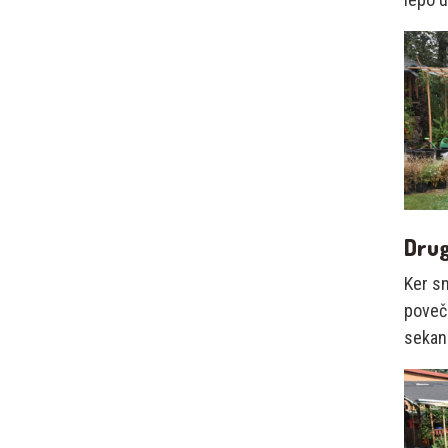
Drug
Ker sm
poveča
sekanc