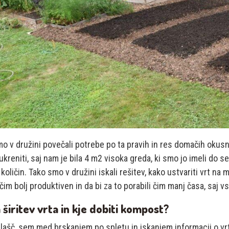
o v družini povečali potrebe po ta pravih in res domačih okusn
ukreniti, saj nam je bila 4 m2 visoka greda, ki smo jo imeli do 
 količin. Tako smo v družini iskali rešitev, kako ustvariti vrt na 
čim bolj produktiven in da bi za to porabili čim manj časa, saj 
 širitev vrta in kje dobiti kompost?
lašč, sem med brskanjem po spletu in iskanjem informacij o vrtn