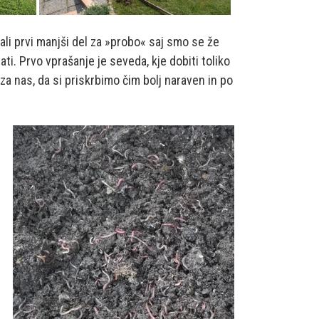
ali prvi manjši del za »probo« saj smo se že
lati. Prvo vprašanje je seveda, kje dobiti toliko
 za nas, da si priskrbimo čim bolj naraven in po