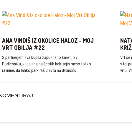
ANA VINDIŠ IZ OKOLICE HALOZ - MOJ
NATA
VRT OBILJA #22
KRIŽ
S partnerjem sva kupila zapuščeno kmetijo v
Vrt se 
Podlehniku, ki pa ima na šestih hektarjih ravno toliko
v tej p
ravnine, da lahko parkiraš 2 avta na dvorišču.
vrtu. V
KOMENTIRAJ