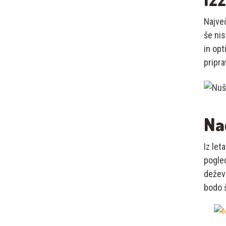
Največ
še nis
in opt
pripra
Na
Iz let
pogled
deževn
bodo 