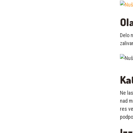
Ol
Delo n
zaliva
Kat
Ne las
nad me
res ve
podpo
Izz