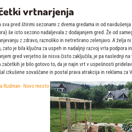
četki vrtnarjenja
a sva pred štirimi sezonami z dvema gredama in od navdušenja
ora) še isto sezono nadaljevala z dodajanjem gred. Že od same
njevanju z zdravo, raznoliko in netretirano zelenjavo. A želja n
, zato je bila ključna za uspeh in nadaljnji razvoj vrta podpora in 
njem gred verjetno še nisva čisto zaključila, je pa naslednji na 
h začetkih je bilo gotovo to, da je najin vrt v uspešnosti pride
al izkušene sovaščane in postal prava atrakcija in reklama za V