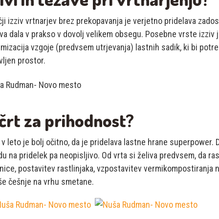
ji izziv vrtnarjev brez prekopavanja je verjetno pridelava zad
va dala v prakso v dovolj velikem obsegu. Posebne vrste izziv 
imizacija vzgoje (predvsem utrjevanja) lastnih sadik, ki bi po
vljen prostor.
črt za prihodnost?
a v leto je bolj očitno, da je pridelava lastne hrane superpower. 
u na pridelek pa neopisljivo. Od vrta si želiva predvsem, da ra
ice, postavitev rastlinjaka, vzpostavitev vermikompostiranja na
še češnje na vrhu smetane.