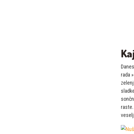
Ka
Danes 
rada »
zelenj
sladke
sončni
raste.
veselj