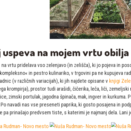
j uspeva na mojem vrtu obilja
na vrtu pridelava vso zelenjavo (in zelišča), ki jo pojeva in pos
kompleksno« in pestro kulinariko, v trgovini pa ne kupujeva rad
adnic (v različnih variacijah), ki jih najdete opisane v
knjigi Zel
ga krompirja), prostor tudi arašidi, čičerika, leča, liči, zemeljski
ce, zimski portulak, jagodna špinača, mak, ingver in kurkuma.
P
 Po navadi nas vse preseneti paprika, ki gosto posajena in po
e pa prinašajo predvsem tiste, s katerimi je najmanj dela. Lani j