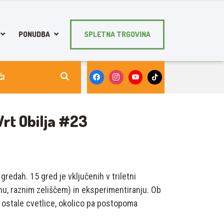
PONUDBA
SPLETNA TRGOVINA
rt Obilja #23
redah. 15 gred je vključenih v triletni
nu, raznim zeliščem) in eksperimentiranju. Ob
n ostale cvetlice, okolico pa postopoma