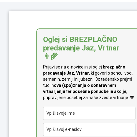
Oglej si BREZPLAČNO
predavanje Jaz, Vrtnar
👨‍🌾
Prijavi se na e-novice in si oglej
brezplačno
predavanje Jaz, Vrtnar
, ki govori o soncu, vodi,
semenih, zemlji in ljubezni. 3x tedensko prejmi
tudi
n
ova (spo)znanja o sonaravnem
vrtnarjenju
ter
posebne ponudbe in akcije
,
pripravljene posebej za naše zveste vrtnarje. 🧡