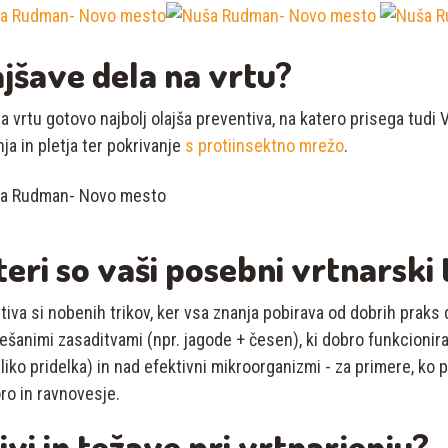
ajšave dela na vrtu?
a vrtu gotovo najbolj olajša preventiva, na katero prisega tudi 
nja in pletja ter pokrivanje
s protiinsektno mrežo
.
eri so vaši posebni vrtnarski 
tiva si nobenih trikov, ker vsa znanja pobirava od dobrih praks
šanimi zasaditvami (npr. jagode + česen), ki dobro funkcionira
liko pridelka) in nad efektivni mikroorganizmi - za primere, ko 
ro in ravnovesje.
ivi in težave pri vrtnarjenju?