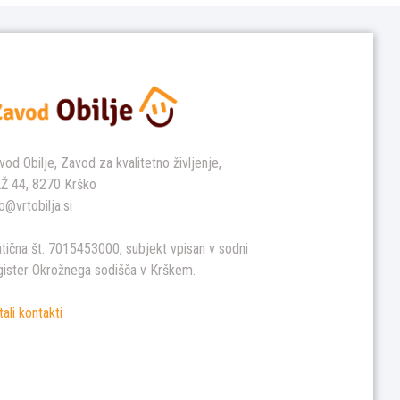
vod Obilje, Zavod za kvalitetno življenje,
Ž 44, 8270 Krško
fo@vrtobilja.si
tična št. 7015453000, subjekt vpisan v sodni
gister Okrožnega sodišča v Krškem.
tali kontakti