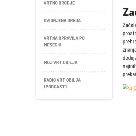
VRTNO ORODJE
Za
DVIGNJENA GREDA
Začel
prost
VRTNA OPRAVILA PO
prehra
MESECIH
znanja
dodaja
MOJ VRT OBILJA
najini
prekaš
RADIO VRT OBILJA
(PODCAST)