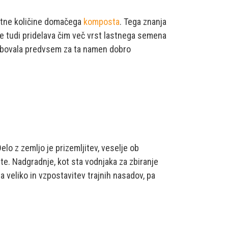
ostne količine domačega
komposta
. Tega znanja
je tudi pridelava čim več vrst lastnega semena
trebovala predvsem za ta namen dobro
Delo z zemljo je prizemljitev, veselje ob
ste. Nadgradnje, kot sta vodnjaka za zbiranje
 veliko in vzpostavitev trajnih nasadov, pa