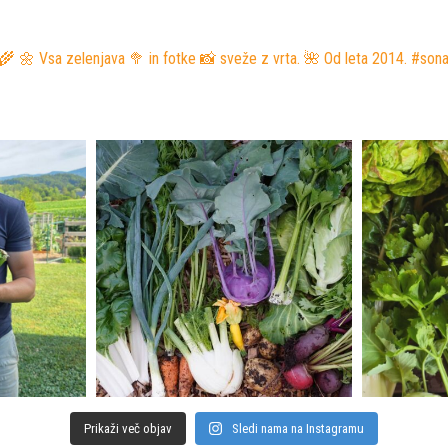
‍🌾
🌼 Vsa zelenjava 🥦 in fotke 📸 sveže z vrta.
🌺 Od leta 2014. #son
Prikaži več objav
Sledi nama na Instagramu