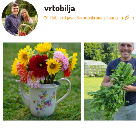
vrtobilja
🌸 Robi in Tjaša. Samooskrbna vrtnarja. 👨‍🌾 👩