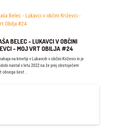
ŠA BELEC - LUKAVCI V OBČINI
EVCI - MOJ VRT OBILJA #24
nahaja na kmetiji v Lukavcih v občini Križevci in je
odobi nastal v letu 2022 na že prej obstoječem
rt obsega šest …