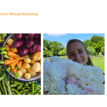
aravno #brezprekopavanja