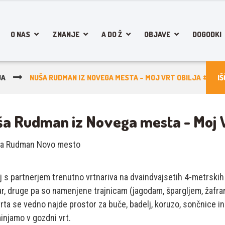
O NAS
ZNANJE
A DO Ž
OBJAVE
DOGODKI
JA
NUŠA RUDMAN IZ NOVEGA MESTA – MOJ VRT OBILJA #23
a Rudman iz Novega mesta - Moj V
 s partnerjem trenutno vrtnariva na dvaindvajsetih 4-metrskih g
r, druge pa so namenjene trajnicam (jagodam, špargljem, žafra
rta se vedno najde prostor za buče, badelj, koruzo, sončnice i
injamo v gozdni vrt.