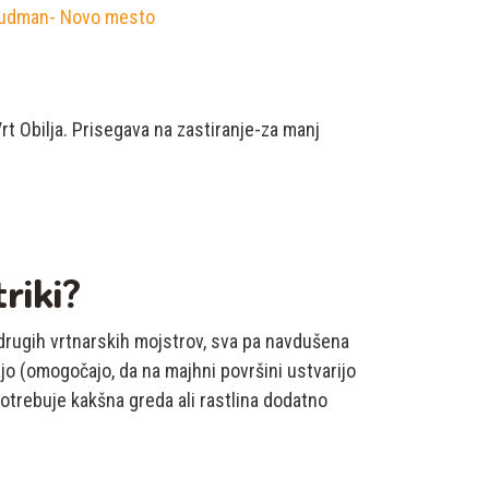
Vrt Obilja. Prisegava na zastiranje-za manj
triki?
 drugih vrtnarskih mojstrov, sva pa navdušena
jo (omogočajo, da na majhni površini ustvarijo
potrebuje kakšna greda ali rastlina dodatno