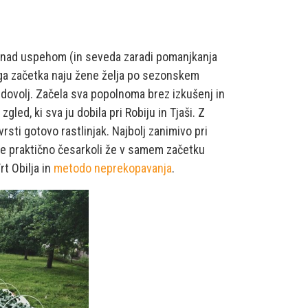
 nad uspehom (in seveda zaradi pomanjkanja
ga začetka naju žene želja po sezonskem
i dovolj. Začela sva popolnoma brez izkušenj in
zgled, ki sva ju dobila pri Robiju in Tjaši. Z
vrsti gotovo rastlinjak. Najbolj zanimivo pri
lave praktično česarkoli že v samem začetku
rt Obilja in
metodo neprekopavanja
.