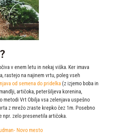
 ?
očiva v enem letu in nekaj viška. Ker imava
a, rastejo na najinem vrtu, poleg vseh
enjava od semena do pridelka
(z izjemo boba in
 mandlji, artičoka, peteršiljeva korenina,
o metodi Vrt Obilja vsa zelenjava uspešno
dprta z mrežo zraste krepko čez 1m. Posebno
e npr. zelo presenetila artičoka.