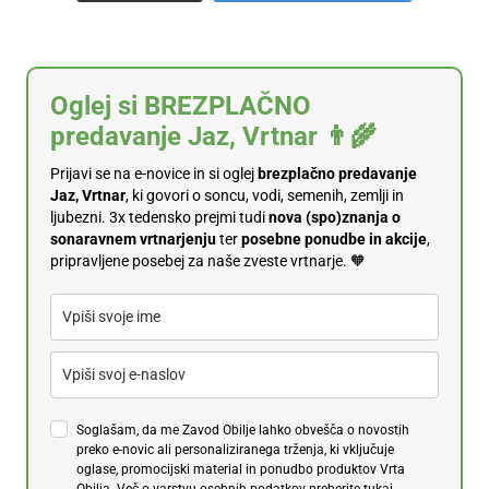
Oglej si BREZPLAČNO
predavanje Jaz, Vrtnar 👨‍🌾
Prijavi se na e-novice in si oglej
brezplačno predavanje
Jaz, Vrtnar
, ki govori o soncu, vodi, semenih, zemlji in
ljubezni. 3x tedensko prejmi tudi
n
ova (spo)znanja o
sonaravnem vrtnarjenju
ter
posebne ponudbe in akcije
,
pripravljene posebej za naše zveste vrtnarje. 🧡
Soglašam, da me Zavod Obilje lahko obvešča o novostih
preko e-novic ali personaliziranega trženja, ki vključuje
oglase, promocijski material in ponudbo produktov Vrta