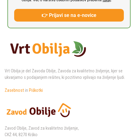
Obilja. Več o varstvu osebnih podatkov preberite
tukaj
.
👉 Prijavi se na e-novice
Vrt Obilja je del Zavoda Obilje, Zavoda za kvalitetno življenje, kjer se
ukvarjamo s podajanjem rešitev, ki pozitivno vplivajo na življenje ljudi.
Zasebnost
in
Piškotki
Zavod Obilje, Zavod za kvalitetno življenje,
CKŽ 44, 8270 Krško