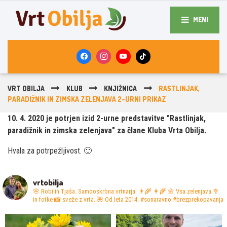
MENI
VRT OBILJA
KLUB
KNJIŽNICA
RASTLINJAK,
PARADIŽNIK IN ZIMSKA ZELENJAVA 2-URNI PRIKAZ
10. 4. 2020 je potrjen izid 2-urne predstavitve "Rastlinjak,
paradižnik in zimska zelenjava" za člane Kluba Vrta Obilja.
Hvala za potrpežljivost. 🙂
vrtobilja
🌸 Robi in Tjaša. Samooskrbna vrtnarja. 👨‍🌾 👩‍🌾
🌼 Vsa zelenjava 🥦
in fotke 📸 sveže z vrta.
🌺 Od leta 2014. #sonaravno #brezprekopavanja