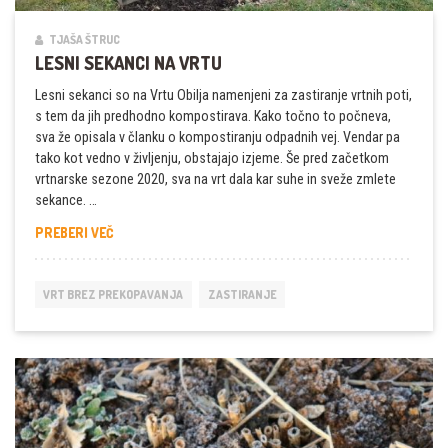
TJAŠA ŠTRUC
LESNI SEKANCI NA VRTU
Lesni sekanci so na Vrtu Obilja namenjeni za zastiranje vrtnih poti,
s tem da jih predhodno kompostirava. Kako točno to počneva,
sva že opisala v članku o kompostiranju odpadnih vej. Vendar pa
tako kot vedno v življenju, obstajajo izjeme. Še pred začetkom
vrtnarske sezone 2020, sva na vrt dala kar suhe in sveže zmlete
sekance. …
LESNI
PREBERI VEČ
SEKANCI
NA
VRTU
VRT BREZ PREKOPAVANJA
ZASTIRANJE