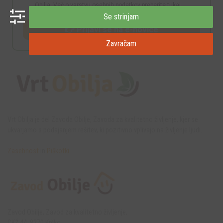
Obilja. Več o varstvu osebnih podatkov preberite
tukaj
.
Se strinjam
👉 Prijavi se na e-novice
Zavračam
Vrt Obilja je del Zavoda Obilje, Zavoda za kvalitetno življenje, kjer se
ukvarjamo s podajanjem rešitev, ki pozitivno vplivajo na življenje ljudi.
Zasebnost
in
Piškotki
Zavod Obilje, Zavod za kvalitetno življenje,
CKŽ 44, 8270 Krško