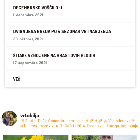
DECEMBRSKO VOŠČILO :)
1. decembra, 2021
DVIGNJENA GREDA PO 4 SEZONAH VRTNARJENJA
29. oktobra, 2021
ŠITAKE VZGOJENE NA HRASTOVIH HLODIH
17. septembra, 2021
VEČ
vrtobilja
🌸 Robi in Tjaša. Samooskrbna vrtnarja. 👨‍🌾 👩‍🌾
🌼 Vsa zelenjava 🥦
in fotke 📸 sveže z vrta.
🌺 Od leta 2014. #sonaravno #brezprekopavanja