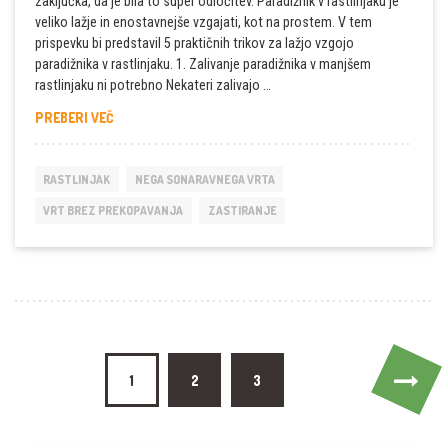
zaključka, da je bila to super odločitev. Paradižnik v rastlinjaku je
veliko lažje in enostavnejše vzgajati, kot na prostem. V tem
prispevku bi predstavil 5 praktičnih trikov za lažjo vzgojo
paradižnika v rastlinjaku. 1. Zalivanje paradižnika v manjšem
rastlinjaku ni potrebno Nekateri zalivajo …
PARADIŽNIK
PREBERI VEČ
V
RASTLINJAKU
IN
RASTLINJAK
NEGA SONARAVNEGA VRTA
5
PRAKTIČNIH
VRT BREZ PREKOPAVANJA
ZASTIRANJE
TRIKOV
ZA
ENOSTAVNO
VZGOJO
Navigacija
1
2
3
prispevkov