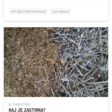
VRTA
BREZ
ŠTIHANJA
VRT BREZ PREKOPAVANJA
ZASTIRANJE
TJAŠA ŠTRUC
KAJ JE ZASTIRKA?