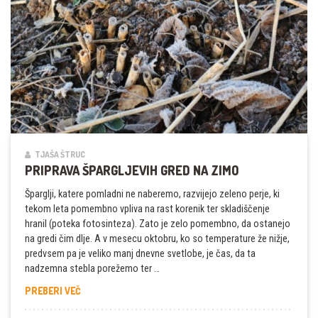
TJAŠA ŠTRUC
PRIPRAVA ŠPARGLJEVIH GRED NA ZIMO
Šparglji, katere pomladni ne naberemo, razvijejo zeleno perje, ki
tekom leta pomembno vpliva na rast korenik ter skladiščenje
hranil (poteka fotosinteza). Zato je zelo pomembno, da ostanejo
na gredi čim dlje. A v mesecu oktobru, ko so temperature že nižje,
predvsem pa je veliko manj dnevne svetlobe, je čas, da ta
nadzemna stebla porežemo ter …
PRIPRAVA
PREBERI VEČ
ŠPARGLJEVIH
GRED