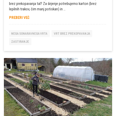
brez prekopavanja tal? Za širjenje potrebujemo karton (brez
lepilnih trakov, čim manj potiskan) in …
RAZŠIRITE
PREBERI VEČ
VRTNE
POTI
BREZ
NEGA SONARAVNEGA VRTA
VRT BREZ PREKOPAVANJA
PREKOPAVANJA
TAL
ZASTIRANJE