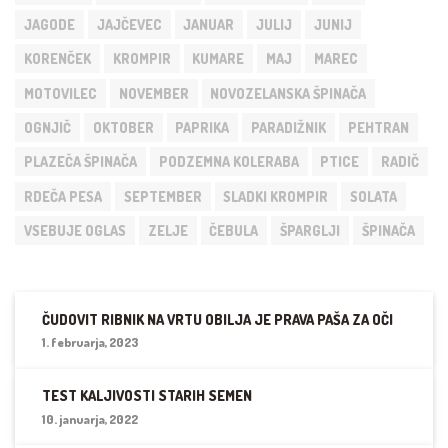
JAGODE
JAJČEVEC
JANUAR
JULIJ
JUNIJ
KORENČEK
KROMPIR
KUMARE
MAJ
MAREC
MOTOVILEC
NOVEMBER
NOVOZELANSKA ŠPINAČA
OGNJIČ
OKTOBER
PAPRIKA
PARADIŽNIK
PEHTRAN
PLAZEČA ŠPINAČA
PODZEMNA KOLERABA
PTICE
RADIČ
RDEČA PESA
SEPTEMBER
SLADKI KROMPIR
SOLATA
VSEBUJE OGLAS
ZELJE
ČEBULA
ŠPARGLJI
ŠPINAČA
ČUDOVIT RIBNIK NA VRTU OBILJA JE PRAVA PAŠA ZA OČI
1. februarja, 2023
TEST KALJIVOSTI STARIH SEMEN
10. januarja, 2022