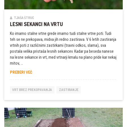
TJAŠA ŠTRUC
LESNI SEKANCI NA VRTU
Ko imamo stalne vrtne grede imamo tudi stalne vrtne poti. Tudi
teh se ne prekopava, midva jih redno zastirava. V 6 letih zastiranja
vrtnih poti z različnimi zastirkami (travni odkos, slama), sva
postala velika pristaša lesnih sekancev. Kadar pa beseda nanese
na lesne sekance in vrt, med vrtnarji kmalu na plano pride kar nekaj
mitov, …
LESNI
PREBERI VEČ
SEKANCI
NA
VRTU
VRT BREZ PREKOPAVANJA
ZASTIRANJE