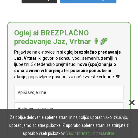
Oglej si BREZPLAČNO
predavanje Jaz, Vrtnar 👨‍🌾
Prijavi se na e-novice in si oglej
brezplačno predavanje
Jaz, Vrtnar
, ki govori o soncu, vodi, semenih, zemlji in
ljubezni. 3x tedensko prejmi tudi
n
ova (spo)znanja o
sonaravnem vrtnarjenju
ter
posebne ponudbe in
akcije
, pripravljene posebej za naše zveste vrtnarje. 🧡
Za boljše delovanje spletne strani in najboljšo uporabniško izkušnjo,
Soglašam, da me Zavod Obilje lahko obvešča o novostih
uporabljamo spletne piškotke. Z uporabo spletne strani se strinjate z
preko e-novic ali personaliziranega trženja, ki vključuje
uporabo vseh piškotkov.
Več informacij in nastavitve.
oglase, promocijski material in ponudbo produktov Vrta