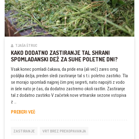
TJAŠA ŠTRUC
KAKO DODATNO ZASTIRANJE TAL SHRANI
SPOMLADANSKI DEŽ ZA SUHE POLETNE DNI?
Vsak konec pomladi čakava, da pride ena (ali več) zares orng
pošiljka dežja, preden sledi zastiranje tal s t.i. poletno zastirko. Tla
se morajo spomladi najprej čim prej segreti, nato napojiti z vodo
in šele nato je čas, da dodatno zastremo okoli rastlin. Zastiranje
tal z dodatno zastirko V začetek nove vrtnarske sezone vstopiva
z …
KAKO
PREBERI VEČ
DODATNO
ZASTIRANJE
TAL
ZASTIRANJE
VRT BREZ PREKOPAVANJA
SHRANI