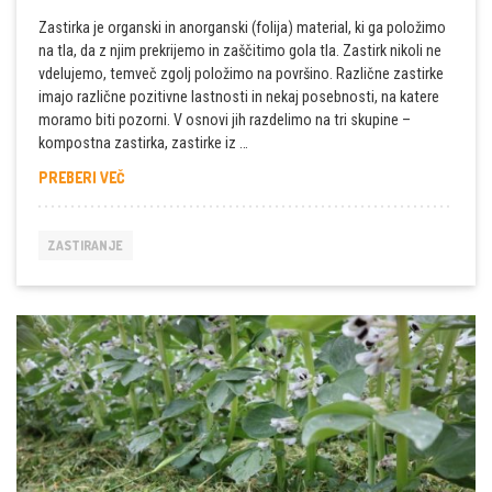
Zastirka je organski in anorganski (folija) material, ki ga položimo
na tla, da z njim prekrijemo in zaščitimo gola tla. Zastirk nikoli ne
vdelujemo, temveč zgolj položimo na površino. Različne zastirke
imajo različne pozitivne lastnosti in nekaj posebnosti, na katere
moramo biti pozorni. V osnovi jih razdelimo na tri skupine –
kompostna zastirka, zastirke iz …
KAJ
PREBERI VEČ
JE
ZASTIRKA?
ZASTIRANJE