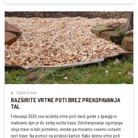
SPOMLADANSKI
DEŽ
ZA
SUHE
POLETNE
DNI?
TJAŠA ŠTRUC
RAZŠIRITE VRTNE POTI BREZ PREKOPAVANJA
TAL
Februarja 2020 sva razširila vrtne poti okoli grede s šparglji in
malinami, kjer je do sedaj rastla trava. Odstranjevanje zgornjega
sloja trave ni bilo potrebno, vendar pa moramo vseeno ustaviti
rast trave. Na pomoč na priskoči karton. Kako širimo vrtne poti