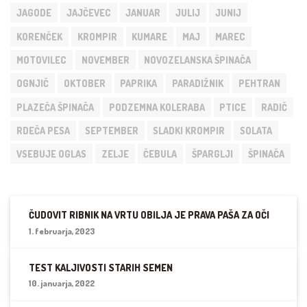
JAGODE
JAJČEVEC
JANUAR
JULIJ
JUNIJ
KORENČEK
KROMPIR
KUMARE
MAJ
MAREC
MOTOVILEC
NOVEMBER
NOVOZELANSKA ŠPINAČA
OGNJIČ
OKTOBER
PAPRIKA
PARADIŽNIK
PEHTRAN
PLAZEČA ŠPINAČA
PODZEMNA KOLERABA
PTICE
RADIČ
RDEČA PESA
SEPTEMBER
SLADKI KROMPIR
SOLATA
VSEBUJE OGLAS
ZELJE
ČEBULA
ŠPARGLJI
ŠPINAČA
ČUDOVIT RIBNIK NA VRTU OBILJA JE PRAVA PAŠA ZA OČI
1. februarja, 2023
TEST KALJIVOSTI STARIH SEMEN
10. januarja, 2022