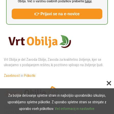
Obilja. Več o varstvu osebnih podatkov preberite
tukaj
.
👉 Prijavi se na e-novice
Vrt Obilja je del Zavoda Obilje, Zavoda za kvalitetno življenje, kjer se
ukvarjamo s podajanjem rešitev, ki pozitivno vplivajo na življenje ljudi.
Zasebnost
in
Piškotki
Za boljše delovanje spletne strani in najboljšo uporabniško izkušnjo,
uporabljamo spletne piškotke. Z uporabo spletne strani se strinjate z
Zavod Obilje, Zavod za kvalitetno življenje,
uporabo vseh piškotkov.
Več informacij in nastavitve.
CKŽ 44, 8270 Krško