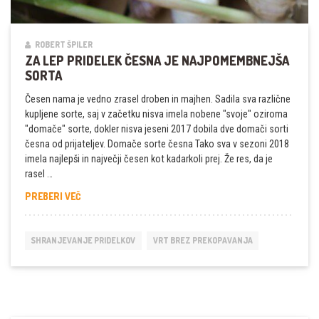
ROBERT ŠPILER
ZA LEP PRIDELEK ČESNA JE NAJPOMEMBNEJŠA
SORTA
Česen nama je vedno zrasel droben in majhen. Sadila sva različne
kupljene sorte, saj v začetku nisva imela nobene "svoje" oziroma
"domače" sorte, dokler nisva jeseni 2017 dobila dve domači sorti
česna od prijateljev. Domače sorte česna Tako sva v sezoni 2018
imela najlepši in največji česen kot kadarkoli prej. Že res, da je
rasel …
ZA
PREBERI VEČ
LEP
PRIDELEK
ČESNA
SHRANJEVANJE PRIDELKOV
VRT BREZ PREKOPAVANJA
JE
NAJPOMEMBNEJŠA
SORTA