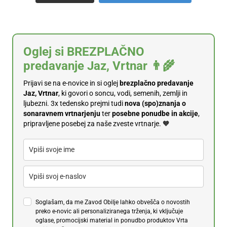
Oglej si BREZPLAČNO
predavanje Jaz, Vrtnar 👨‍🌾
Prijavi se na e-novice in si oglej
brezplačno predavanje
Jaz, Vrtnar
, ki govori o soncu, vodi, semenih, zemlji in
ljubezni. 3x tedensko prejmi tudi
n
ova (spo)znanja o
sonaravnem vrtnarjenju
ter
posebne ponudbe in akcije
,
pripravljene posebej za naše zveste vrtnarje. 🧡
Soglašam, da me Zavod Obilje lahko obvešča o novostih
preko e-novic ali personaliziranega trženja, ki vključuje
oglase, promocijski material in ponudbo produktov Vrta