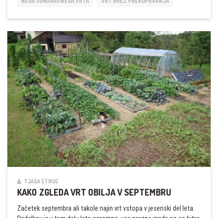
NEGA SONARAVNEGA VRTA
VRT BREZ PREKOPAVANJA
KOMPOSTOM
ZA
NOVO
SEZONO?
TJAŠA ŠTRUC
KAKO ZGLEDA VRT OBILJA V SEPTEMBRU
Začetek septembra ali takole najin vrt vstopa v jesenski del leta.