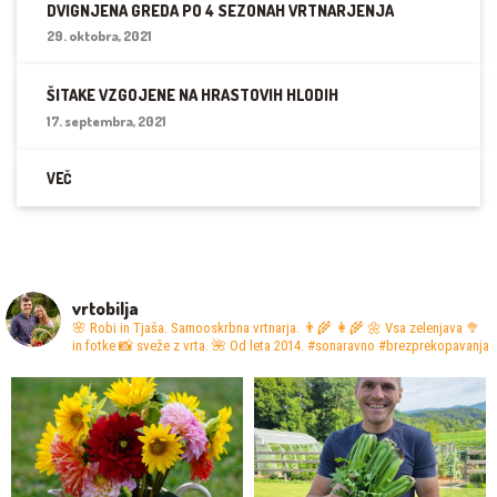
DVIGNJENA GREDA PO 4 SEZONAH VRTNARJENJA
29. oktobra, 2021
ŠITAKE VZGOJENE NA HRASTOVIH HLODIH
17. septembra, 2021
VEČ
vrtobilja
🌸 Robi in Tjaša. Samooskrbna vrtnarja. 👨‍🌾 👩‍🌾
🌼 Vsa zelenjava 🥦
in fotke 📸 sveže z vrta.
🌺 Od leta 2014. #sonaravno #brezprekopavanja