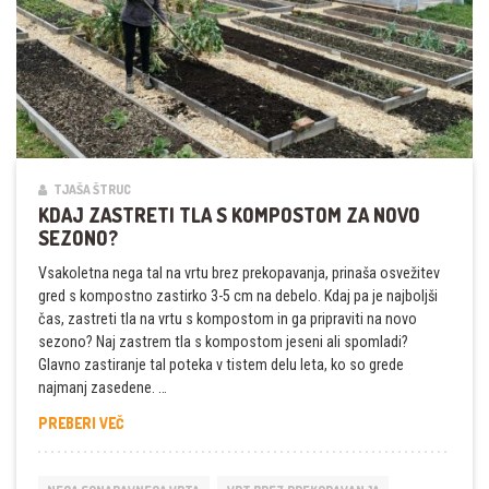
TJAŠA ŠTRUC
KDAJ ZASTRETI TLA S KOMPOSTOM ZA NOVO
SEZONO?
Vsakoletna nega tal na vrtu brez prekopavanja, prinaša osvežitev
gred s kompostno zastirko 3-5 cm na debelo. Kdaj pa je najboljši
čas, zastreti tla na vrtu s kompostom in ga pripraviti na novo
sezono? Naj zastrem tla s kompostom jeseni ali spomladi?
Glavno zastiranje tal poteka v tistem delu leta, ko so grede
najmanj zasedene. …
KDAJ
PREBERI VEČ
ZASTRETI
TLA
S