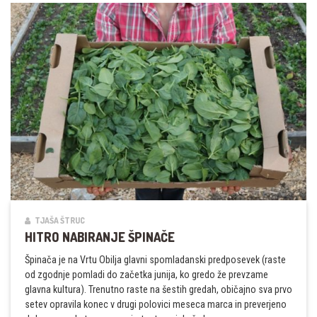
TJAŠA ŠTRUC
HITRO NABIRANJE ŠPINAČE
Špinača je na Vrtu Obilja glavni spomladanski predposevek (raste
od zgodnje pomladi do začetka junija, ko gredo že prevzame
glavna kultura). Trenutno raste na šestih gredah, običajno sva prvo
setev opravila konec v drugi polovici meseca marca in preverjeno