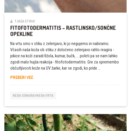
TJAŠA ŠTRUC
FITOFOTODERMATITIS – RASTLINSKO/SONČNE
OPEKLINE
Na vrtu smo v stiku z zelenjavo, ki jo negujemo in nabiramo.
Včasih naša koža ob stiku z določeno zelenjavo rahlo reagira -
pikice na koži zaradi fižola, kumar, bučk, ... poleti pa se nam lahko
zgodi malo hujša reakcija - fitofotodermatitis. Gre za spremembo
občutljivosti kože na UV žarke, kar se zgodi, ko pride …
FITOFOTODERMATITIS
PREBERI VEČ
–
RASTLINSKO/SONČNE
OPEKLINE
NEGA SONARAVNEGA VRTA