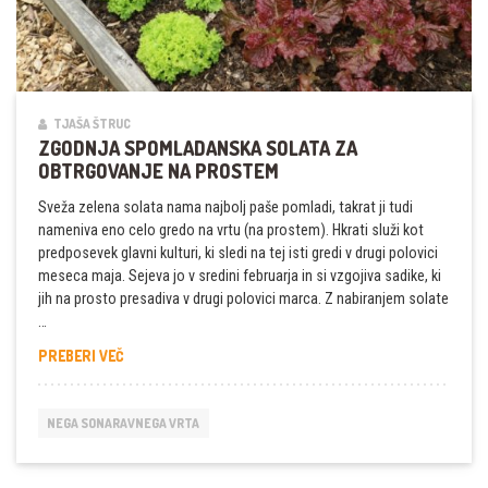
TJAŠA ŠTRUC
ZGODNJA SPOMLADANSKA SOLATA ZA
OBTRGOVANJE NA PROSTEM
Sveža zelena solata nama najbolj paše pomladi, takrat ji tudi
nameniva eno celo gredo na vrtu (na prostem). Hkrati služi kot
predposevek glavni kulturi, ki sledi na tej isti gredi v drugi polovici
meseca maja. Sejeva jo v sredini februarja in si vzgojiva sadike, ki
jih na prosto presadiva v drugi polovici marca. Z nabiranjem solate
…
ZGODNJA
PREBERI VEČ
SPOMLADANSKA
SOLATA
ZA
NEGA SONARAVNEGA VRTA
OBTRGOVANJE
NA
PROSTEM