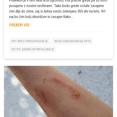
Pridelkov je v tem delu leta ogromno, vse prazne grede pa so hitro
posajene z novimi rastlinami. Tako bodo grede ostale zasajene
čim dlje do zime, saj si želiva svežo zelenjavo 365 dni na leto. Vrt
naj bo čim bolj izkoriščen in zasajen Kako …
KAKO
PREBERI VEČ
ZGLEDA
VRT
OBILJA
VRT BREZ PREKOPAVANJA
NEGA SONARAVNEGA VRTA
V
SEPTEMBRU
SETVE, SADIKE IN PRESAJANJE