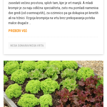
zasedati večino prostora, sploh tam, kjer je vrt manjši. A mladi
krompir je za naju odlična specialiteta, zato mu pomladi nameniva
dve gredi (od osemnajstih), za ozimnico pa ga dokupiva pri kmetih
ali na tržnici. Vzgoja krompirja na vrtu brez prekopavanja poteka
malce drugače …
MLADI
PREBERI VEČ
KROMPIR
–
SPROTNO
NEGA SONARAVNEGA VRTA
NABIRANJE