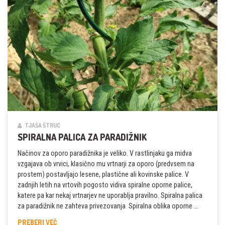
TJAŠA ŠTRUC
SPIRALNA PALICA ZA PARADIŽNIK
Načinov za oporo paradižnika je veliko. V rastlinjaku ga midva
vzgajava ob vrvici, klasično mu vrtnarji za oporo (predvsem na
prostem) postavljajo lesene, plastične ali kovinske palice. V
zadnjih letih na vrtovih pogosto vidiva spiralne oporne palice,
katere pa kar nekaj vrtnarjev ne uporablja pravilno. Spiralna palica
za paradižnik ne zahteva privezovanja Spiralna oblika oporne …
SPIRALNA
PREBERI VEČ