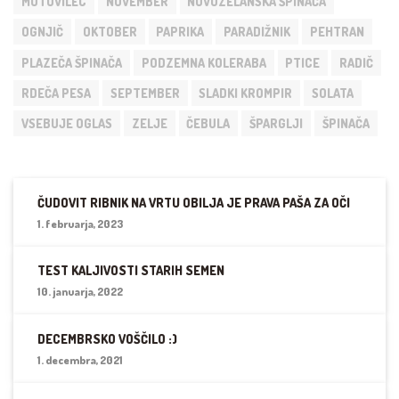
MOTOVILEC
NOVEMBER
NOVOZELANSKA ŠPINAČA
OGNJIČ
OKTOBER
PAPRIKA
PARADIŽNIK
PEHTRAN
PLAZEČA ŠPINAČA
PODZEMNA KOLERABA
PTICE
RADIČ
RDEČA PESA
SEPTEMBER
SLADKI KROMPIR
SOLATA
VSEBUJE OGLAS
ZELJE
ČEBULA
ŠPARGLJI
ŠPINAČA
ČUDOVIT RIBNIK NA VRTU OBILJA JE PRAVA PAŠA ZA OČI
1. februarja, 2023
TEST KALJIVOSTI STARIH SEMEN
10. januarja, 2022
DECEMBRSKO VOŠČILO :)
1. decembra, 2021