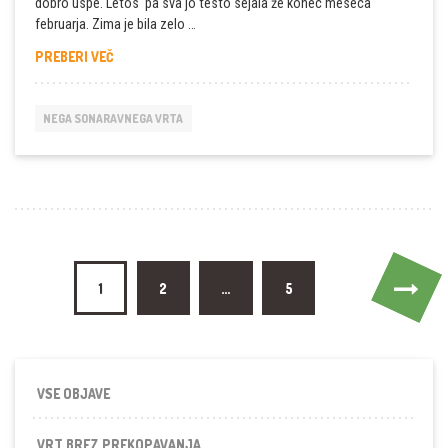
dobro uspe. Letos pa sva jo testo sejala že konec meseca
februarja. Zima je bila zelo …
HITRO
PREBERI VEČ
NABIRANJE
ŠPINAČE
NEGA SONARAVNEGA VRTA
Navigacija
1
2
…
5
prispevkov
VSE OBJAVE
VRT BREZ PREKOPAVANJA