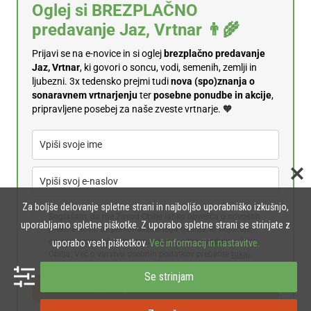
Oglej si BREZPLAČNO
predavanje Jaz, Vrtnar 👨‍🌾
Prijavi se na e-novice in si oglej
brezplačno predavanje
Jaz, Vrtnar
, ki govori o soncu, vodi, semenih, zemlji in
ljubezni. 3x tedensko prejmi tudi
n
ova (spo)znanja o
sonaravnem vrtnarjenju
ter
posebne ponudbe in akcije
,
pripravljene posebej za naše zveste vrtnarje. 🧡
Za boljše delovanje spletne strani in najboljšo uporabniško izkušnjo,
Soglašam, da me Zavod Obilje lahko obvešča o novostih
uporabljamo spletne piškotke. Z uporabo spletne strani se strinjate z
preko e-novic ali personaliziranega trženja, ki vključuje
oglase, promocijski material in ponudbo produktov Vrta
uporabo vseh piškotkov.
Več informacij in nastavitve.
Obilja. Več o varstvu osebnih podatkov preberite
tukaj
.
Se strinjam
👉 Prijavi se na e-novice