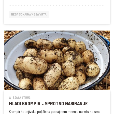
PALICA
ZA
PARADIŽNIK
NEGA SONARAVNEGA VRTA
TJAŠA ŠTRUC
MLADI KROMPIR – SPROTNO NABIRANJE
Krompir kot njivska poljščina po najinem mnenju na vrtu ne sme