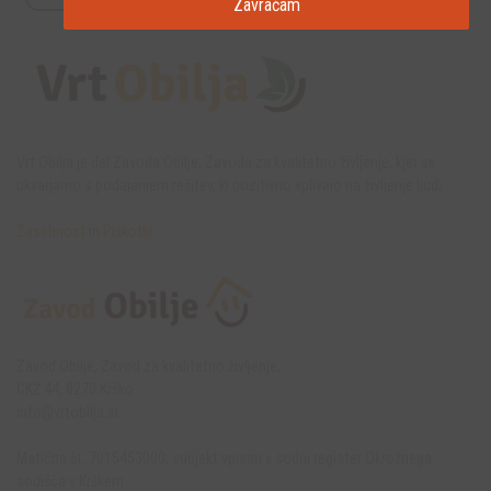
Zavračam
Vrt Obilja je del Zavoda Obilje, Zavoda za kvalitetno življenje, kjer se
ukvarjamo s podajanjem rešitev, ki pozitivno vplivajo na življenje ljudi.
Zasebnost
in
Piškotki
Zavod Obilje, Zavod za kvalitetno življenje,
CKŽ 44, 8270 Krško
info@vrtobilja.si
Matična št. 7015453000, subjekt vpisan v sodni register Okrožnega
sodišča v Krškem.