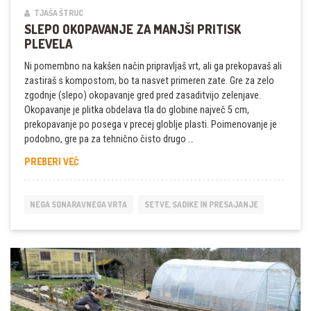
TJAŠA ŠTRUC
SLEPO OKOPAVANJE ZA MANJŠI PRITISK
PLEVELA
Ni pomembno na kakšen način pripravljaš vrt, ali ga prekopavaš ali
zastiraš s kompostom, bo ta nasvet primeren zate. Gre za zelo
zgodnje (slepo) okopavanje gred pred zasaditvijo zelenjave.
Okopavanje je plitka obdelava tla do globine največ 5 cm,
prekopavanje po posega v precej globlje plasti. Poimenovanje je
podobno, gre pa za tehnično čisto drugo …
SLEPO
PREBERI VEČ
OKOPAVANJE
ZA
MANJŠI
NEGA SONARAVNEGA VRTA
SETVE, SADIKE IN PRESAJANJE
PRITISK
PLEVELA