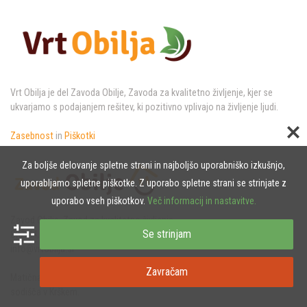
Vrt Obilja je del Zavoda Obilje, Zavoda za kvalitetno življenje, kjer se
ukvarjamo s podajanjem rešitev, ki pozitivno vplivajo na življenje ljudi.
Zasebnost
in
Piškotki
Za boljše delovanje spletne strani in najboljšo uporabniško izkušnjo,
uporabljamo spletne piškotke. Z uporabo spletne strani se strinjate z
uporabo vseh piškotkov.
Več informacij in nastavitve.
Zavod Obilje, Zavod za kvalitetno življenje,
Se strinjam
CKŽ 44, 8270 Krško
info@vrtobilja.si
Zavračam
Matična št. 7015453000, subjekt vpisan v sodni register Okrožnega
sodišča v Krškem.