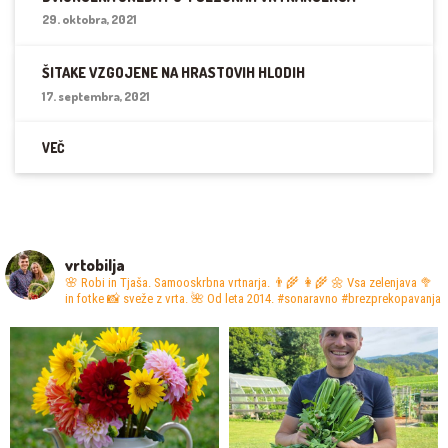
29. oktobra, 2021
ŠITAKE VZGOJENE NA HRASTOVIH HLODIH
17. septembra, 2021
VEČ
vrtobilja
🌸 Robi in Tjaša. Samooskrbna vrtnarja. 👨‍🌾 👩‍🌾
🌼 Vsa zelenjava 🥦
in fotke 📸 sveže z vrta.
🌺 Od leta 2014. #sonaravno #brezprekopavanja