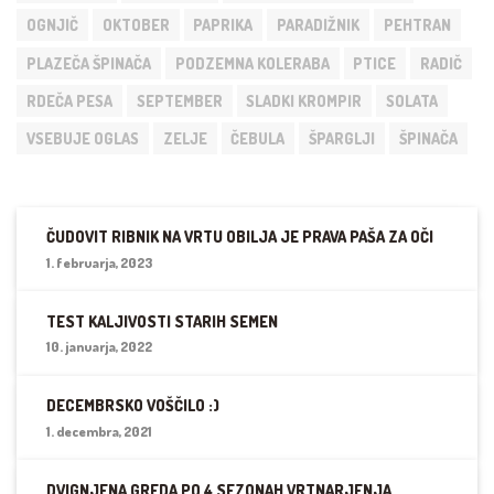
OGNJIČ
OKTOBER
PAPRIKA
PARADIŽNIK
PEHTRAN
PLAZEČA ŠPINAČA
PODZEMNA KOLERABA
PTICE
RADIČ
RDEČA PESA
SEPTEMBER
SLADKI KROMPIR
SOLATA
VSEBUJE OGLAS
ZELJE
ČEBULA
ŠPARGLJI
ŠPINAČA
ČUDOVIT RIBNIK NA VRTU OBILJA JE PRAVA PAŠA ZA OČI
1. februarja, 2023
TEST KALJIVOSTI STARIH SEMEN
10. januarja, 2022
DECEMBRSKO VOŠČILO :)
1. decembra, 2021
DVIGNJENA GREDA PO 4 SEZONAH VRTNARJENJA