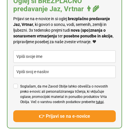
Oglej si BREZPLAČNO
predavanje Jaz, Vrtnar 👨‍🌾
Prijavi se na e-novice in si oglej
brezplačno predavanje
Jaz, Vrtnar
, ki govori o soncu, vodi, semenih, zemlji in
ljubezni. 3x tedensko prejmi tudi
n
ova (spo)znanja o
sonaravnem vrtnarjenju
ter
posebne ponudbe in akcije
,
pripravljene posebej za naše zveste vrtnarje. 🧡
Soglašam, da me Zavod Obilje lahko obvešča o novostih
preko e-novic ali personaliziranega trženja, ki vključuje
oglase, promocijski material in ponudbo produktov Vrta
Obilja. Več o varstvu osebnih podatkov preberite
tukaj
.
👉 Prijavi se na e-novice