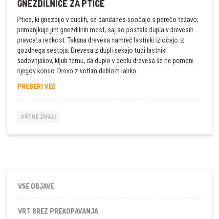
GNEZDILNICE ZA PTICE
Ptice, ki gnezdijo v duplih, se dandanes soočajo s perečo težavo;
primanjkuje jim gnezdilnih mest, saj so postala dupla v drevesih
pravcata redkost. Takšna drevesa namreč lastniki izločajo iz
gozdnega sestoja. Drevesa z dupli sekajo tudi lastniki
sadovnjakov, kljub temu, da duplo v deblu drevesa še ne pomeni
njegov konec. Drevo z votlim deblom lahko …
GNEZDILNICE
PREBERI VEČ
ZA
PTICE
VRTNE ŽIVALI
VSE OBJAVE
VRT BREZ PREKOPAVANJA