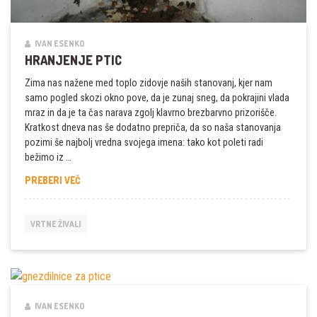
IVAN ESENKO
HRANJENJE PTIC
Zima nas nažene med toplo zidovje naših stanovanj, kjer nam
samo pogled skozi okno pove, da je zunaj sneg, da pokrajini vlada
mraz in da je ta čas narava zgolj klavrno brezbarvno prizorišče.
Kratkost dneva nas še dodatno prepriča, da so naša stanovanja
pozimi še najbolj vredna svojega imena: tako kot poleti radi
bežimo iz …
HRANJENJE
PREBERI VEČ
PTIC
VRTNE ŽIVALI
IVAN ESENKO