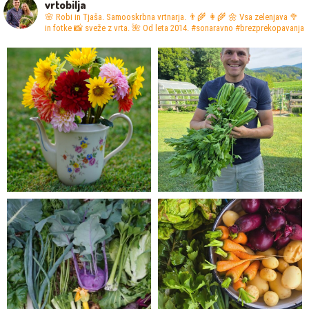
vrtobilja
🌸 Robi in Tjaša. Samooskrbna vrtnarja. 👨‍🌾 👩‍🌾
🌼 Vsa zelenjava 🥦
in fotke 📸 sveže z vrta.
🌺 Od leta 2014. #sonaravno #brezprekopavanja