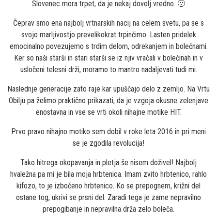
Slovenec mora trpet, da je nekaj dovolj vredno. 🙁
Čeprav smo ena najbolj vrtnarskih nacij na celem svetu, pa se s
svojo marljivostjo prevelikokrat trpinčimo. Lasten pridelek
emocinalno povezujemo s trdim delom, odrekanjem in bolečnami.
Ker so naši starši in stari starši se iz njiv vračali v bolečinah in v
usločeni telesni drži, moramo to mantro nadaljevati tudi mi.
Naslednje generacije zato raje kar upuščajo delo z zemljo. Na Vrtu
Obilju pa želimo praktično prikazati, da je vzgoja okusne zelenjave
enostavna in vse se vrti okoli nihajne motike HIT.
Prvo pravo nihajno motiko sem dobil v roke leta 2016 in pri meni
se je zgodila revolucija!
Tako hitrega okopavanja in pletja še nisem doživel! Najbolj
hvaležna pa mi je bila moja hrbtenica. Imam zvito hrbtenico, rahlo
kifozo, to je izbočeno hrbtenico. Ko se prepognem, križni del
ostane tog, ukrivi se prsni del. Zaradi tega je zame nepravilno
prepogibanje in nepravilna drža zelo boleča.