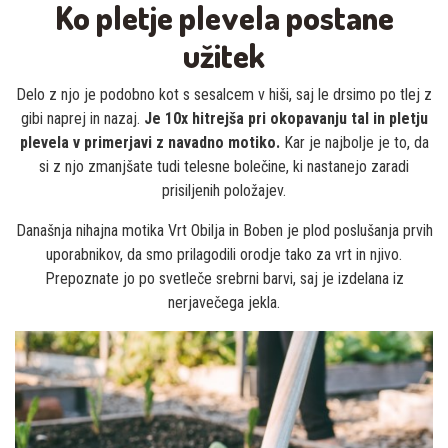
Ko pletje plevela postane
užitek
Delo z njo je podobno kot s sesalcem v hiši, saj le drsimo po tlej z
gibi naprej in nazaj.
Je 10x hitrejša pri okopavanju tal in pletju
plevela v primerjavi z navadno motiko.
Kar je najbolje je to, da
si z njo zmanjšate tudi telesne bolečine, ki nastanejo zaradi
prisiljenih položajev.
Današnja nihajna motika Vrt Obilja in Boben je plod poslušanja prvih
uporabnikov, da smo prilagodili orodje tako za vrt in njivo.
Prepoznate jo po svetleče srebrni barvi, saj je izdelana iz
nerjavečega jekla.