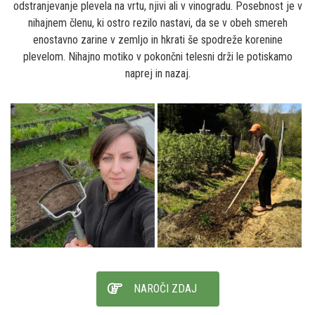
odstranjevanje plevela na vrtu, njivi ali v vinogradu. Posebnost je v
nihajnem členu, ki ostro rezilo nastavi, da se v obeh smereh
enostavno zarine v zemljo in hkrati še spodreže korenine
plevelom. Nihajno motiko v pokončni telesni drži le potiskamo
naprej in nazaj.
NAROČI ZDAJ