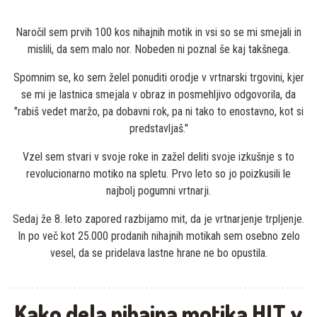
Naročil sem prvih 100 kos nihajnih motik in vsi so se mi smejali in
mislili, da sem malo nor. Nobeden ni poznal še kaj takšnega.
Spomnim se, ko sem želel ponuditi orodje v vrtnarski trgovini, kjer
se mi je lastnica smejala v obraz in posmehljivo odgovorila, da
"rabiš vedet maržo, pa dobavni rok, pa ni tako to enostavno, kot si
predstavljaš."
Vzel sem stvari v svoje roke in zažel deliti svoje izkušnje s to
revolucionarno motiko na spletu. Prvo leto so jo poizkusili le
najbolj pogumni vrtnarji.
Sedaj že 8. leto zapored razbijamo mit, da je vrtnarjenje trpljenje.
In po več kot 25.000 prodanih nihajnih motikah sem osebno zelo
vesel, da se pridelava lastne hrane ne bo opustila.
Kako dela nihajna motika HIT v