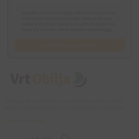
Soglašam, da me Zavod Obilje lahko obvešča o novostih
preko e-novic ali personaliziranega trženja, ki vključuje
oglase, promocijski material in ponudbo produktov Vrta
Obilja. Več o varstvu osebnih podatkov preberite
tukaj
.
👉 Prijavi se na e-novice
Vrt Obilja je del Zavoda Obilje, Zavoda za kvalitetno življenje, kjer se
ukvarjamo s podajanjem rešitev, ki pozitivno vplivajo na življenje ljudi.
Zasebnost
in
Piškotki