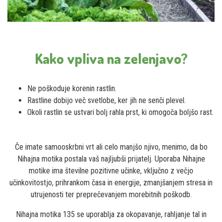
Kako vpliva na zelenjavo?
Ne poškoduje korenin rastlin.
Rastline dobijo več svetlobe, ker jih ne senči plevel.
Okoli rastlin se ustvari bolj rahla prst, ki omogoča boljšo rast.
Če imate samooskrbni vrt ali celo manjšo njivo, menimo, da bo
Nihajna motika postala vaš najljubši prijatelj. Uporaba Nihajne
motike ima številne pozitivne učinke, vključno z večjo
učinkovitostjo, prihrankom časa in energije, zmanjšanjem stresa in
utrujenosti ter preprečevanjem morebitnih poškodb.
Nihajna motika 135 se uporablja za okopavanje, rahljanje tal in