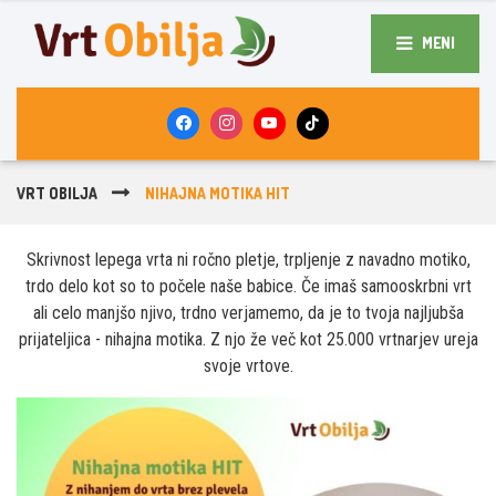
MENI
VRT OBILJA
NIHAJNA MOTIKA HIT
Skrivnost lepega vrta ni ročno pletje, trpljenje z navadno motiko,
trdo delo kot so to počele naše babice. Če imaš samooskrbni vrt
ali celo manjšo njivo, trdno verjamemo, da je to tvoja najljubša
prijateljica - nihajna motika. Z njo že več kot 25.000 vrtnarjev ureja
svoje vrtove.