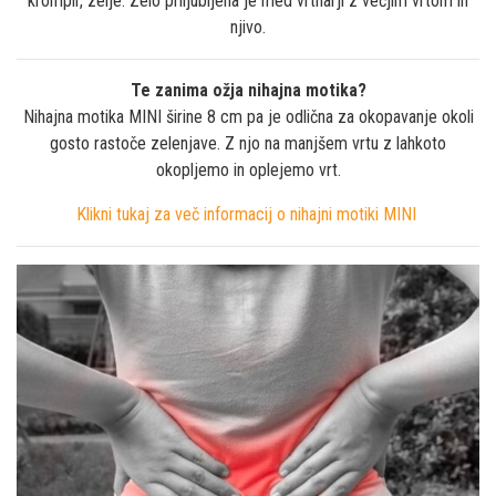
krompir, zelje. Zelo priljubljena je med vrtnarji z večjim vrtom in
njivo.
Te zanima ožja nihajna motika?
Nihajna motika MINI širine 8 cm pa je odlična za okopavanje okoli
gosto rastoče zelenjave. Z njo na manjšem vrtu z lahkoto
okopljemo in oplejemo vrt.
Klikni tukaj za več informacij o nihajni motiki MINI