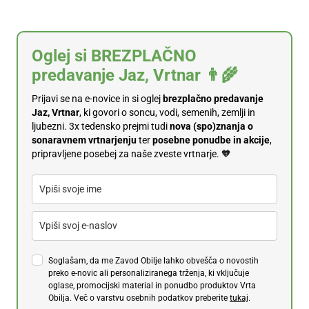
Oglej si BREZPLAČNO
predavanje Jaz, Vrtnar 👨‍🌾
Prijavi se na e-novice in si oglej
brezplačno predavanje
Jaz, Vrtnar
, ki govori o soncu, vodi, semenih, zemlji in
ljubezni. 3x tedensko prejmi tudi
n
ova (spo)znanja o
sonaravnem vrtnarjenju
ter
posebne ponudbe in akcije
,
pripravljene posebej za naše zveste vrtnarje. 🧡
Soglašam, da me Zavod Obilje lahko obvešča o novostih
preko e-novic ali personaliziranega trženja, ki vključuje
oglase, promocijski material in ponudbo produktov Vrta
Obilja. Več o varstvu osebnih podatkov preberite
tukaj
.