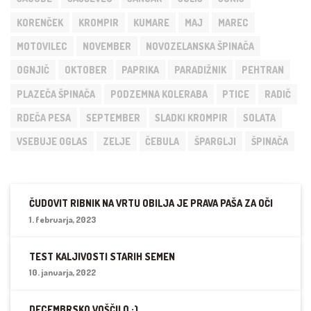
KORENČEK
KROMPIR
KUMARE
MAJ
MAREC
MOTOVILEC
NOVEMBER
NOVOZELANSKA ŠPINAČA
OGNJIČ
OKTOBER
PAPRIKA
PARADIŽNIK
PEHTRAN
PLAZEČA ŠPINAČA
PODZEMNA KOLERABA
PTICE
RADIČ
RDEČA PESA
SEPTEMBER
SLADKI KROMPIR
SOLATA
VSEBUJE OGLAS
ZELJE
ČEBULA
ŠPARGLJI
ŠPINAČA
ČUDOVIT RIBNIK NA VRTU OBILJA JE PRAVA PAŠA ZA OČI
1. februarja, 2023
TEST KALJIVOSTI STARIH SEMEN
10. januarja, 2022
DECEMBRSKO VOŠČILO :)