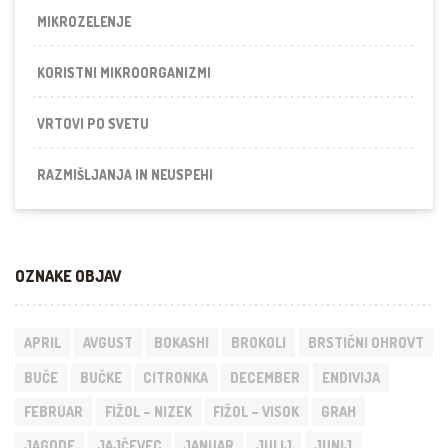
MIKROZELENJE
KORISTNI MIKROORGANIZMI
VRTOVI PO SVETU
RAZMIŠLJANJA IN NEUSPEHI
OZNAKE OBJAV
APRIL
AVGUST
BOKASHI
BROKOLI
BRSTIČNI OHROVT
BUČE
BUČKE
CITRONKA
DECEMBER
ENDIVIJA
FEBRUAR
FIŽOL – NIZEK
FIŽOL – VISOK
GRAH
JAGODE
JAJČEVEC
JANUAR
JULIJ
JUNIJ