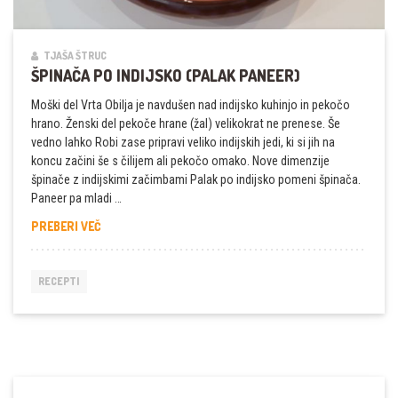
TJAŠA ŠTRUC
ŠPINAČA PO INDIJSKO (PALAK PANEER)
Moški del Vrta Obilja je navdušen nad indijsko kuhinjo in pekočo
hrano. Ženski del pekoče hrane (žal) velikokrat ne prenese. Še
vedno lahko Robi zase pripravi veliko indijskih jedi, ki si jih na
koncu začini še s čilijem ali pekočo omako. Nove dimenzije
špinače z indijskimi začimbami Palak po indijsko pomeni špinača.
Paneer pa mladi …
ŠPINAČA
PREBERI VEČ
PO
INDIJSKO
(PALAK
RECEPTI
PANEER)