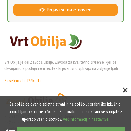
👉 Prijavi se na e-novice
Vrt Obilja je del Zavoda Obilje, Zavoda za kvalitetno življenje, kjer se
ukvarjamo s podajanjem rešitev, ki pozitivno vplivajo na življenje ljudi.
Zasebnost
in
Piškotki
Za boljše delovanje spletne strani in najboljšo uporabniško izkušnjo,
uporabljamo spletne piškotke. Z uporabo spletne strani se strinjate z
Zavod Obilje, Zavod za kvalitetno življenje,
uporabo vseh piškotkov.
Več informacij in nastavitve.
CKŽ 44, 8270 Krško
info@vrtobilja.si