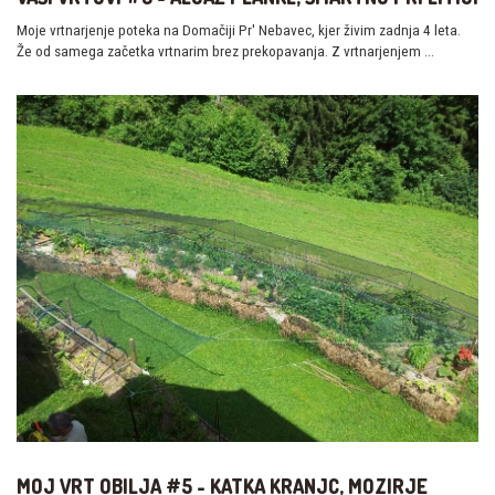
Moje vrtnarjenje poteka na Domačiji Pr' Nebavec, kjer živim zadnja 4 leta.
Že od samega začetka vrtnarim brez prekopavanja. Z vrtnarjenjem …
MOJ VRT OBILJA #5 - KATKA KRANJC, MOZIRJE