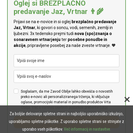
Oglej si BREZPLAČNO
predavanje Jaz, Vrtnar 👨‍🌾
Prijavi se na e-novice in si oglej
brezplačno predavanje
Jaz, Vrtnar
, ki govori o soncu, vodi, semenih, zemlji in
ljubezni. 3x tedensko prejmi tudi
n
ova (spo)znanja o
sonaravnem vrtnarjenju
ter
posebne ponudbe in
akcije
, pripravljene posebej za naše zveste vrtnarje. 🧡
Soglašam, da me Zavod Obilje lahko obvešča o novostih
preko e-novic ali personaliziranega trženja, ki vključuje
oglase, promocijski material in ponudbo produktov Vrta
Obilja. Več o varstvu osebnih podatkov preberite
tukaj
.
Za boljše delovanje spletne strani in najboljšo uporabniško izkušnjo,
uporabljamo spletne piškotke. Z uporabo spletne strani se strinjate z
👉 Prijavi se na e-novice
uporabo vseh piškotkov.
Več informacij in nastavitve.