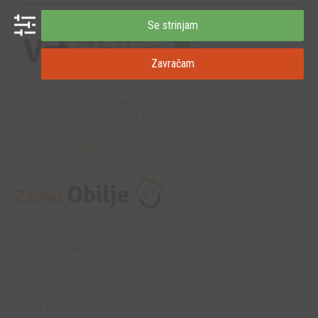
Se strinjam
Zavračam
Vrt Obilja je del Zavoda Obilje, Zavoda za kvalitetno življenje, kjer se
ukvarjamo s podajanjem rešitev, ki pozitivno vplivajo na življenje ljudi.
Zasebnost
in
Piškotki
Zavod Obilje, Zavod za kvalitetno življenje,
CKŽ 44, 8270 Krško
info@vrtobilja.si
Matična št. 7015453000, subjekt vpisan v sodni register Okrožnega
sodišča v Krškem.