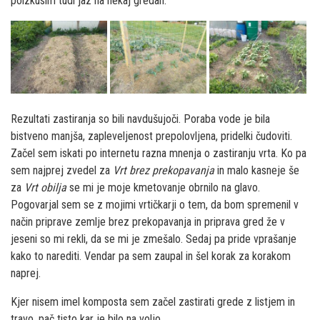
poizkusim tudi jaz na nekaj gredah.
Rezultati zastiranja so bili navdušujoči. Poraba vode je bila
bistveno manjša, zapleveljenost prepolovljena, pridelki čudoviti.
Začel sem iskati po internetu razna mnenja o zastiranju vrta. Ko pa
sem najprej zvedel za
Vrt brez prekopavanja
in malo kasneje še
za
Vrt obilja
se mi je moje kmetovanje obrnilo na glavo.
Pogovarjal sem se z mojimi vrtičkarji o tem, da bom spremenil v
način priprave zemlje brez prekopavanja in priprava gred že v
jeseni so mi rekli, da se mi je zmešalo. Sedaj pa pride vprašanje
kako to narediti. Vendar pa sem zaupal in šel korak za korakom
naprej.
Kjer nisem imel komposta sem začel zastirati grede z listjem in
travo, pač tisto kar je bilo na voljo.