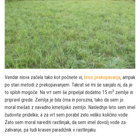
Vendar nisva začela tako kot počnete vi,
brez prekopavanja
, ampak
po stari metodi z prekopavanjem. Takrat se mi še sanjalo ni, da je
3
to sploh mogoče. Na vrt sem še pripeljal dodatno 15 m
zemlje in
pripravil grede. Zemlja je bila črna in porozna, tako da sem jo
moral mešati z navadno kmetijsko zemljo. Naslednje leto sem imel
čudovite pridelke, a za vrt sem porabil zelo veliko količino vode.
Zato sem moral narediti rastlinjak, da sem imel dovolj vode za
zalivanje, pa tudi krasen paradižnik v rastlinjaku.