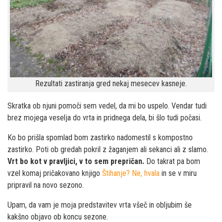
Rezultati zastiranja gred nekaj mesecev kasneje.
Skratka ob njuni pomoči sem vedel, da mi bo uspelo. Vendar tudi
brez mojega veselja do vrta in pridnega dela, bi šlo tudi počasi.
Ko bo prišla spomlad bom zastirko nadomestil s kompostno
zastirko. Poti ob gredah pokril z žaganjem ali sekanci ali z slamo.
Vrt bo kot v pravljici, v to sem prepričan.
Do takrat pa bom
vzel komaj pričakovano knjigo
Štihanje? Ne, hvala
in se v miru
pripravil na novo sezono.
Upam, da vam je moja predstavitev vrta všeč in obljubim še
kakšno objavo ob koncu sezone.