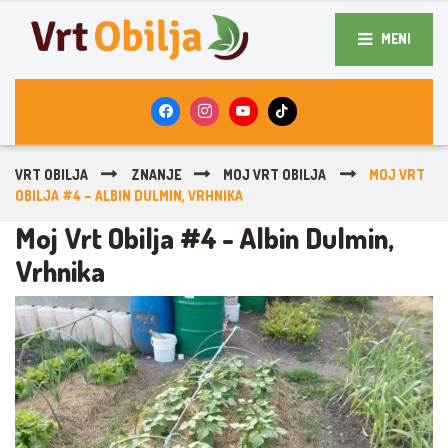
MENI
VRT OBILJA
ZNANJE
MOJ VRT OBILJA
MOJ VRT
OBILJA #4 – ALBIN DULMIN, VRHNIKA
Moj Vrt Obilja #4 - Albin Dulmin,
Vrhnika