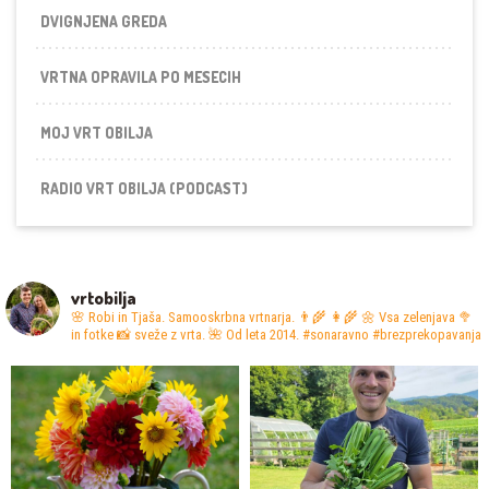
DVIGNJENA GREDA
VRTNA OPRAVILA PO MESECIH
MOJ VRT OBILJA
RADIO VRT OBILJA (PODCAST)
vrtobilja
🌸 Robi in Tjaša. Samooskrbna vrtnarja. 👨‍🌾 👩‍🌾
🌼 Vsa zelenjava 🥦
in fotke 📸 sveže z vrta.
🌺 Od leta 2014. #sonaravno #brezprekopavanja