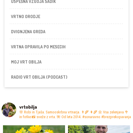
USPEŠNA VZGOJA SADIK
VRTNO ORODJE
DVIGNJENA GREDA
VRTNA OPRAVILA PO MESECIH
MOJ VRT OBILJA
RADIO VRT OBILJA (PODCAST)
vrtobilja
🌸 Robi in Tjaša. Samooskrbna vrtnarja. 👨‍🌾 👩‍🌾
🌼 Vsa zelenjava 🥦
in fotke 📸 sveže z vrta.
🌺 Od leta 2014. #sonaravno #brezprekopavanja