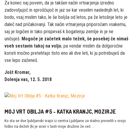
Za konec naj povem, da je takšen način vrtnarjenja izredno
zadovoljujoč in sproščujoč in jaz se kar veselim naslednjih let, ki
bodo, vsaj mislim tako, le še boljša od letos, pa že letošnje leto je
daleč nad pričakovanji. Tak način vrtnarjenja priporočam vsakemu,
saj je logičen in tako prispevaš k bogatenju zemlje in je ne
uničuješ.
Mogoče je začetek malo težek, še posebej če nimaš
vseh sestavin takoj na voljo
, pa vendar mislim da dolgoročne
koristi močno pretehtajo tisto eno ali dve leti, ki ju potrebuješ da
vse lepo zaženeš.
Jošt Kromar,
Dolenja vas, 12. 5. 2018
MOJ VRT OBILJA #5 - KATKA KRANJC, MOZIRJE
Ko sta se dve ljubljanski srajci iz centra Ljubljane za stalno preselili v svojo
hiško na deželi (ki je sicer v lasti moje družine že več …