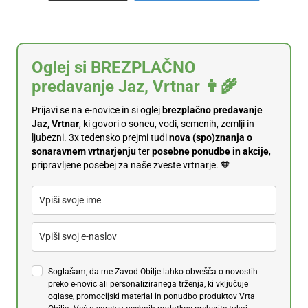
Oglej si BREZPLAČNO
predavanje Jaz, Vrtnar 👨‍🌾
Prijavi se na e-novice in si oglej
brezplačno predavanje
Jaz, Vrtnar
, ki govori o soncu, vodi, semenih, zemlji in
ljubezni. 3x tedensko prejmi tudi
n
ova (spo)znanja o
sonaravnem vrtnarjenju
ter
posebne ponudbe in akcije
,
pripravljene posebej za naše zveste vrtnarje. 🧡
Soglašam, da me Zavod Obilje lahko obvešča o novostih
preko e-novic ali personaliziranega trženja, ki vključuje
oglase, promocijski material in ponudbo produktov Vrta