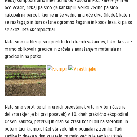
Nekaj komposta smo imeli doma od kokoši in koz, katere je imel
oče včasih, nekaj pa smo ga kar kupili. Veliko večino pa smo
nakopali na parceli, kjer je in še vedno ima oče drva (hlode), kateri
se razžagajo in tam ostane ogromno žaganja in kosov lesa, ki pa so
se skozi leta skompostirali.
Nato smo na bližnji žagi prišli tudi do lesnih sekancev, tako da sva z
mamo oblikovala gredice in začela z nanašanjem materiala na
gredice in na potke.
Nato smo sproti sejali in urejali preostanek vrta in v tem času je
del vrta (kjer je bil prvi posevek) v 10. dneh praktično eksplodiral.
Česen, šalotka, peteršilj in grah so zrasli kot bi bili na steroidih. In
potem tudi krompir, fižol sta zelo hitro pognala iz zemlje. Tudi
sadike iz dneva v dan zrastejo za malo več in je res kar užitek