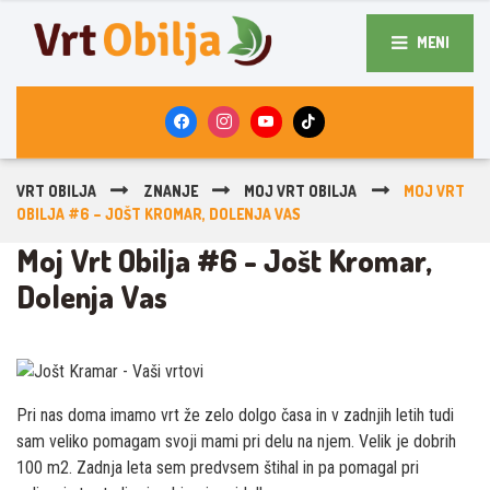
MENI
VRT OBILJA
ZNANJE
MOJ VRT OBILJA
MOJ VRT
OBILJA #6 – JOŠT KROMAR, DOLENJA VAS
Moj Vrt Obilja #6 - Jošt Kromar,
Dolenja Vas
Pri nas doma imamo vrt že zelo dolgo časa in v zadnjih letih tudi
sam veliko pomagam svoji mami pri delu na njem. Velik je dobrih
100 m2. Zadnja leta sem predvsem štihal in pa pomagal pri