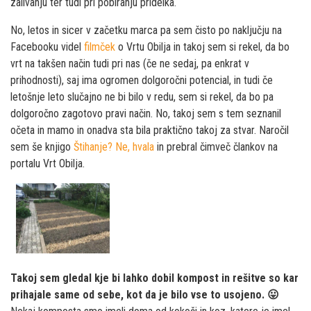
zalivanju ter tudi pri pobiranju pridelka.
No, letos in sicer v začetku marca pa sem čisto po naključju na
Facebooku videl
filmček
o Vrtu Obilja in takoj sem si rekel, da bo
vrt na takšen način tudi pri nas (če ne sedaj, pa enkrat v
prihodnosti), saj ima ogromen dolgoročni potencial, in tudi če
letošnje leto slučajno ne bi bilo v redu, sem si rekel, da bo pa
dolgoročno zagotovo pravi način. No, takoj sem s tem seznanil
očeta in mamo in onadva sta bila praktično takoj za stvar. Naročil
sem še knjigo
Štihanje? Ne, hvala
in prebral čimveč člankov na
portalu Vrt Obilja.
Takoj sem gledal kje bi lahko dobil kompost in rešitve so kar
prihajale same od sebe, kot da je bilo vse to usojeno. 😛