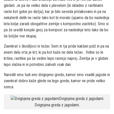
gledati. Je pa še veliko dela s plevelom (ki skladno z rastlinami
raste kot gobe po dežju), kar je bilo seveda pričakovano in pa na
nekaterih delih ne raste tako kot bi moralo (upamo da bo naslednja
leta bolje zaradi obogatitve zemlje s kompostno zastirko). Smo si
pa že uredili konjski gnoj za kompost za naslednje leto tako da bo
še boljše vse skupaj.
Zaenkrat s škodljivci ni težav. Sem in tja pride kakšen polž in pa na
enem delu vrta je krt, ki pa kot kaže ne dela težav… Vidne so le
krtine, rastline pa še vedno lepo rastejo naprej. Zemlja je v globini
lepo vlažna in ni potrebno zalivati vsak dan.
Naredili smo tudi eno dvignjeno gredo, kamor smo vsadili jagode in
zaenkrat dobro kaže glede na lego grede, kamor ne pride veliko
sonca.
Dvignjena greda z jagodami.