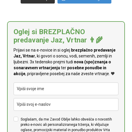
Oglej si BREZPLAČNO
predavanje Jaz, Vrtnar 👨‍🌾
Prijavi se na e-novice in si oglej
brezplačno predavanje
Jaz, Vrtnar
, ki govori o soncu, vodi, semenih, zemlji in
ljubezni. 3x tedensko prejmi tudi
n
ova (spo)znanja o
sonaravnem vrtnarjenju
ter
posebne ponudbe in
akcije
, pripravljene posebej za naše zveste vrtnarje. 🧡
Soglašam, da me Zavod Obilje lahko obvešča o novostih
preko e-novic ali personaliziranega trženja, ki vključuje
oglase, promocijski material in ponudbo produktov Vrta