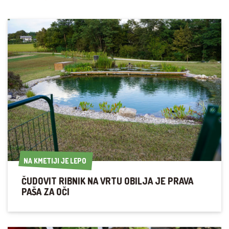
NA KMETIJI JE LEPO
NA KMETIJI JE LEPO
ČUDOVIT RIBNIK NA VRTU OBILJA JE PRAVA
PAŠA ZA OČI