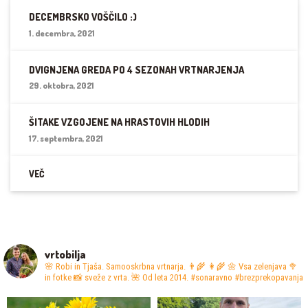
DECEMBRSKO VOŠČILO :)
1. decembra, 2021
DVIGNJENA GREDA PO 4 SEZONAH VRTNARJENJA
29. oktobra, 2021
ŠITAKE VZGOJENE NA HRASTOVIH HLODIH
17. septembra, 2021
VEČ
vrtobilja
🌸 Robi in Tjaša. Samooskrbna vrtnarja. 👨‍🌾 👩‍🌾
🌼 Vsa zelenjava 🥦
in fotke 📸 sveže z vrta.
🌺 Od leta 2014. #sonaravno #brezprekopavanja