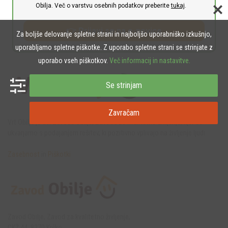
Obilja. Več o varstvu osebnih podatkov preberite
tukaj
.
👉 Prijavi se na e-novice
Za boljše delovanje spletne strani in najboljšo uporabniško izkušnjo,
uporabljamo spletne piškotke. Z uporabo spletne strani se strinjate z
uporabo vseh piškotkov.
Več informacij in nastavitve.
Se strinjam
Zavračam
Vrt Obilja je del Zavoda Obilje, Zavoda za kvalitetno življenje, kjer se
ukvarjamo s podajanjem rešitev, ki pozitivno vplivajo na življenje ljudi.
Zasebnost
in
Piškotki
Zavod Obilje, Zavod za kvalitetno življenje,
CKŽ 44, 8270 Krško