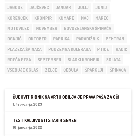
JAGODE
JAJČEVEC
JANUAR
JULIJ
JUNIJ
KORENČEK
KROMPIR
KUMARE
MAJ
MAREC
MOTOVILEC
NOVEMBER
NOVOZELANSKA ŠPINAČA
OGNJIČ
OKTOBER
PAPRIKA
PARADIŽNIK
PEHTRAN
PLAZEČA ŠPINAČA
PODZEMNA KOLERABA
PTICE
RADIČ
RDEČA PESA
SEPTEMBER
SLADKI KROMPIR
SOLATA
VSEBUJE OGLAS
ZELJE
ČEBULA
ŠPARGLJI
ŠPINAČA
ČUDOVIT RIBNIK NA VRTU OBILJA JE PRAVA PAŠA ZA OČI
1. februarja, 2023
TEST KALJIVOSTI STARIH SEMEN
10. januarja, 2022