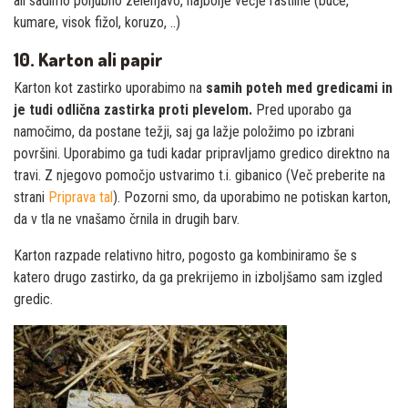
ali sadimo poljubno zelenjavo, najbolje večje rastline (buče,
kumare, visok fižol, koruzo, ..)
10. Karton ali papir
Karton kot zastirko uporabimo na
samih poteh med gredicami in
je tudi odlična zastirka proti plevelom.
Pred uporabo ga
namočimo, da postane težji, saj ga lažje položimo po izbrani
površini. Uporabimo ga tudi kadar pripravljamo gredico direktno na
travi. Z njegovo pomočjo ustvarimo t.i. gibanico (Več preberite na
strani
Priprava tal
). Pozorni smo, da uporabimo ne potiskan karton,
da v tla ne vnašamo črnila in drugih barv.
Karton razpade relativno hitro, pogosto ga kombiniramo še s
katero drugo zastirko, da ga prekrijemo in izboljšamo sam izgled
gredic.