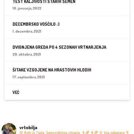
TEST KALJIVOSTI STARIH SEMEN
10. januarja, 2022
DECEMBRSKO VOŠČILO :)
1. decembra, 2021
DVIGNJENA GREDA PO 4 SEZONAH VRTNARJENJA
29. oktobra, 2021
ŠITAKE VZGOJENE NA HRASTOVIH HLODIH
17. septembra, 2021
VEČ
vrtobilja
🌸 Robi in Tjaša. Samooskrbna vrtnarja. 👨‍🌾 👩‍🌾
🌼 Vsa zelenjava 🥦