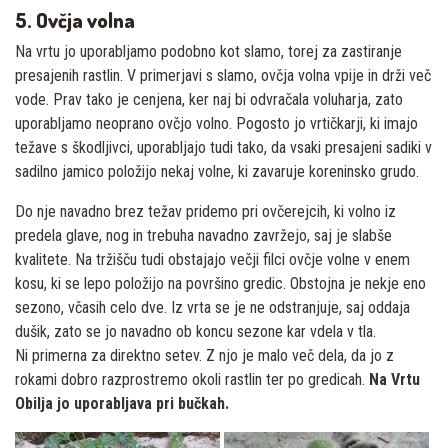
5. Ovčja volna
Na vrtu jo uporabljamo podobno kot slamo, torej za zastiranje
presajenih rastlin. V primerjavi s slamo, ovčja volna vpije in drži več
vode. Prav tako je cenjena, ker naj bi odvračala voluharja, zato
uporabljamo neoprano ovčjo volno. Pogosto jo vrtičkarji, ki imajo
težave s škodljivci, uporabljajo tudi tako, da vsaki presajeni sadiki v
sadilno jamico položijo nekaj volne, ki zavaruje koreninsko grudo.
Do nje navadno brez težav pridemo pri ovčerejcih, ki volno iz
predela glave, nog in trebuha navadno zavržejo, saj je slabše
kvalitete. Na tržišču tudi obstajajo večji filci ovčje volne v enem
kosu, ki se lepo položijo na površino gredic. Obstojna je nekje eno
sezono, včasih celo dve. Iz vrta se je ne odstranjuje, saj oddaja
dušik, zato se jo navadno ob koncu sezone kar vdela v tla.
Ni primerna za direktno setev. Z njo je malo več dela, da jo z
rokami dobro razprostremo okoli rastlin ter po gredicah.
Na Vrtu
Obilja jo uporabljava pri bučkah.