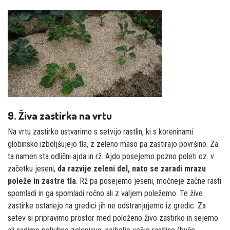
9. Živa zastirka na vrtu
Na vrtu zastirko ustvarimo s setvijo rastlin, ki s koreninami
globinsko izboljšujejo tla, z zeleno maso pa zastirajo površino. Za
ta namen sta odlični ajda in rž. Ajdo posejemo pozno poleti oz. v
začetku jeseni,
da razvije zeleni del, nato se zaradi mrazu
poleže in zastre tla
. Rž pa posejemo jeseni, močneje začne rasti
spomladi in ga spomladi ročno ali z valjem poležemo. Te žive
zastirke ostanejo na gredici jih ne odstranjujemo iz gredic. Za
setev si pripravimo prostor med položeno živo zastirko in sejemo