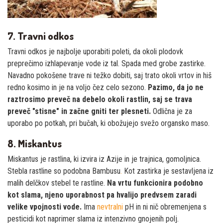
7. Travni odkos
Travni odkos je najbolje uporabiti poleti, da okoli plodovk
preprečimo izhlapevanje vode iz tal. Spada med grobe zastirke.
Navadno pokošene trave ni težko dobiti, saj trato okoli vrtov in hiš
redno kosimo in je na voljo čez celo sezono.
Pazimo, da jo ne
raztrosimo preveč na debelo okoli rastlin, saj se trava
preveč "stisne" in začne gniti ter plesneti.
Odlična je za
uporabo po potkah, pri bučah, ki obožujejo svežo organsko maso.
8. Miskantus
Miskantus je rastlina, ki izvira iz Azije in je trajnica, gomoljnica.
Stebla rastline so podobna Bambusu
.
Kot zastirka je sestavljena iz
malih delčkov stebel te rastline.
Na vrtu funkcionira podobno
kot slama, njeno uporabnost pa hvalijo predvsem zaradi
velike vpojnosti vode.
Ima
nevtralni
pH in ni nič obremenjena s
pesticidi kot naprimer slama iz intenzivno gnojenih polj.