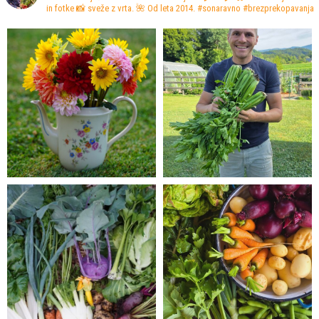
in fotke 📸 sveže z vrta.
🌺 Od leta 2014. #sonaravno #brezprekopavanja