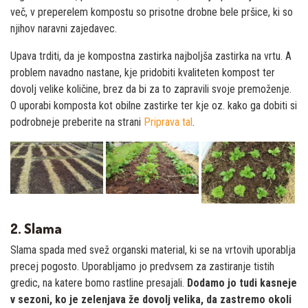
več, v preperelem kompostu so prisotne drobne bele pršice, ki so
njihov naravni zajedavec.
Upava trditi, da je kompostna zastirka najboljša zastirka na vrtu. A
problem navadno nastane, kje pridobiti kvaliteten kompost ter
dovolj velike količine, brez da bi za to zapravili svoje premoženje.
O uporabi komposta kot obilne zastirke ter kje oz. kako ga dobiti si
podrobneje preberite na strani
Priprava tal
.
2. Slama
Slama spada med svež organski material, ki se na vrtovih uporablja
precej pogosto. Uporabljamo jo predvsem za zastiranje tistih
gredic, na katere bomo rastline presajali.
Dodamo jo tudi kasneje
v sezoni, ko je zelenjava že dovolj velika, da zastremo okoli