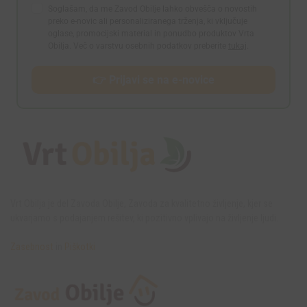
Soglašam, da me Zavod Obilje lahko obvešča o novostih
preko e-novic ali personaliziranega trženja, ki vključuje
oglase, promocijski material in ponudbo produktov Vrta
Obilja. Več o varstvu osebnih podatkov preberite
tukaj
.
👉 Prijavi se na e-novice
Vrt Obilja je del Zavoda Obilje, Zavoda za kvalitetno življenje, kjer se
ukvarjamo s podajanjem rešitev, ki pozitivno vplivajo na življenje ljudi.
Zasebnost
in
Piškotki