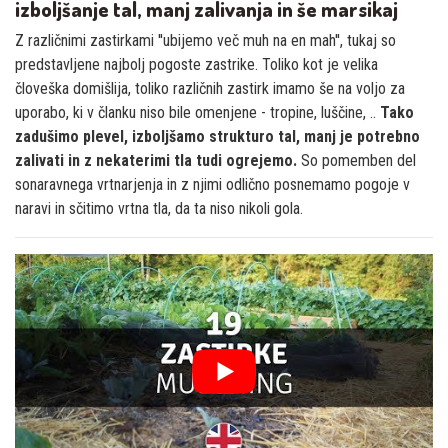
izboljšanje tal, manj zalivanja in še marsikaj
Z različnimi zastirkami ''ubijemo več muh na en mah'', tukaj so
predstavljene najbolj pogoste zastrike. Toliko kot je velika
človeška domišlija, toliko različnih zastirk imamo še na voljo za
uporabo, ki v članku niso bile omenjene - tropine, luščine, ..
Tako
zadušimo plevel, izboljšamo strukturo tal, manj je potrebno
zalivati in z nekaterimi tla tudi ogrejemo.
So pomemben del
sonaravnega vrtnarjenja in z njimi odlično posnemamo pogoje v
naravi in sčitimo vrtna tla, da ta niso nikoli gola.