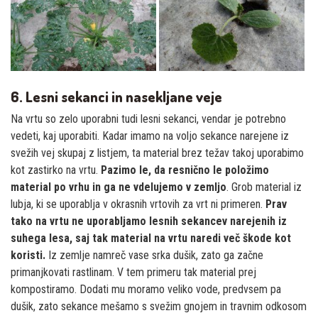
6. Lesni sekanci in nasekljane veje
Na vrtu so zelo uporabni tudi lesni sekanci, vendar je potrebno
vedeti, kaj uporabiti. Kadar imamo na voljo sekance narejene iz
svežih vej skupaj z listjem, ta material brez težav takoj uporabimo
kot zastirko na vrtu.
Pazimo le, da resnično le položimo
material po vrhu in ga ne vdelujemo v zemljo
. Grob material iz
lubja, ki se uporablja v okrasnih vrtovih za vrt ni primeren.
Prav
tako na vrtu ne uporabljamo lesnih sekancev narejenih iz
suhega lesa, saj tak material na vrtu naredi več škode kot
koristi.
Iz zemlje namreč vase srka dušik, zato ga začne
primanjkovati rastlinam. V tem primeru tak material prej
kompostiramo. Dodati mu moramo veliko vode, predvsem pa
dušik, zato sekance mešamo s svežim gnojem in travnim odkosom