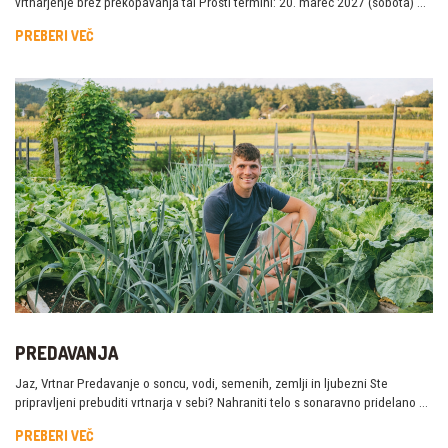
vrtnarjenje brez prekopavanja tal Prosti termini: 20. marec 2027 (sobota) …
PREBERI VEČ
PREDAVANJA
Jaz, Vrtnar Predavanje o soncu, vodi, semenih, zemlji in ljubezni Ste
pripravljeni prebuditi vrtnarja v sebi? Nahraniti telo s sonaravno pridelano …
PREBERI VEČ