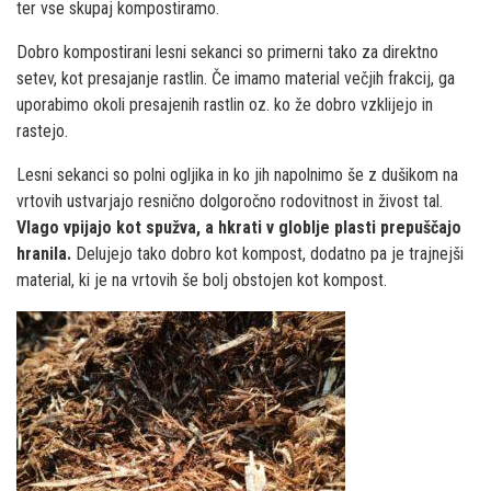
ter vse skupaj kompostiramo.
Dobro kompostirani lesni sekanci so primerni tako za direktno
setev, kot presajanje rastlin. Če imamo material večjih frakcij, ga
uporabimo okoli presajenih rastlin oz. ko že dobro vzklijejo in
rastejo.
Lesni sekanci so polni ogljika in ko jih napolnimo še z dušikom na
vrtovih ustvarjajo resnično dolgoročno rodovitnost in živost tal.
Vlago vpijajo kot spužva, a hkrati v globlje plasti prepuščajo
hranila.
Delujejo tako dobro kot kompost, dodatno pa je trajnejši
material, ki je na vrtovih še bolj obstojen kot kompost.