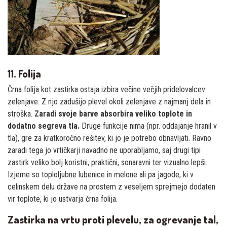
11. Folija
Črna folija kot zastirka ostaja izbira večine večjih pridelovalcev
zelenjave. Z njo zadušijo plevel okoli zelenjave z najmanj dela in
stroška.
Zaradi svoje barve absorbira veliko toplote in
dodatno segreva tla.
Druge funkcije nima (npr. oddajanje hranil v
tla), gre za kratkoročno rešitev, ki jo je potrebo obnavljati. Ravno
zaradi tega jo vrtičkarji navadno ne uporabljamo, saj drugi tipi
zastirk veliko bolj koristni, praktični, sonaravni ter vizualno lepši.
Izjeme so toploljubne lubenice in melone ali pa jagode, ki v
celinskem delu države na prostem z veseljem sprejmejo dodaten
vir toplote, ki jo ustvarja črna folija.
Zastirka na vrtu proti plevelu, za ogrevanje tal,