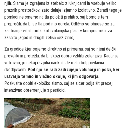
njih
. Slama je zgrajena iz stebelc z luknjicami in vsebuje veliko
praznih prostorčkov, zato deluje izjemno izolativno. Zaradi tega je
pomladi ne smemo na tla položiti prehitro, saj bomo s tem
preprečili, da bi se tla pod njo ogrela. Odlično se obnese še za
zastiranje vrtnih potk, kot izolacijska plast v kompostniku, za
zaščito jagod in drugih zelišč čez zimo, ...
Za gredice kjer sejemo direktno ni primerna, saj so njeni delčki
preveliki in pretežki, da bi skozi dobro vzklila zelenjava. Kadar je
vetrovno, jo nekaj razpiha naokoli. Je malo bolj privlačna
škodljivcem.
Pod njo se radi zadržujejo voluharji in polži, ker
ustvarja temno in vlažno okolje, ki jim odgovarja.
Poskusite dobiti ekološko slamo, saj se sicer polja žit precej
intenzivno obremenjuje s pesticidi.