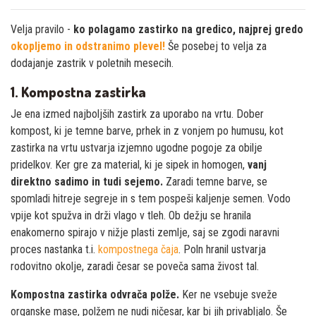
Velja pravilo -
ko polagamo zastirko na gredico, najprej gredo
okopljemo in odstranimo plevel!
Še posebej to velja za
dodajanje zastrik v poletnih mesecih.
1. Kompostna zastirka
Je ena izmed najboljših zastirk za uporabo na vrtu. Dober
kompost, ki je temne barve, prhek in z vonjem po humusu, kot
zastirka na vrtu ustvarja izjemno ugodne pogoje za obilje
pridelkov. Ker gre za material, ki je sipek in homogen,
vanj
direktno sadimo in tudi sejemo.
Zaradi temne barve, se
spomladi hitreje segreje in s tem pospeši kaljenje semen. Vodo
vpije kot spužva in drži vlago v tleh. Ob dežju se hranila
enakomerno spirajo v nižje plasti zemlje, saj se zgodi naravni
proces nastanka t.i.
kompostnega čaja
. Poln hranil ustvarja
rodovitno okolje, zaradi česar se poveča sama živost tal.
Kompostna zastirka odvrača polže.
Ker ne vsebuje sveže
organske mase, polžem ne nudi ničesar, kar bi jih privabljalo. Še