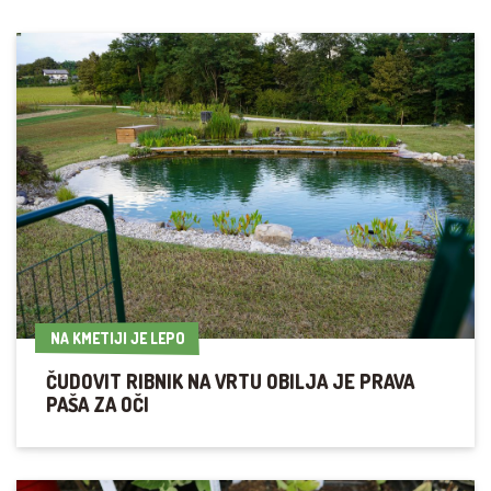
NA KMETIJI JE LEPO
NA KMETIJI JE LEPO
ČUDOVIT RIBNIK NA VRTU OBILJA JE PRAVA
PAŠA ZA OČI