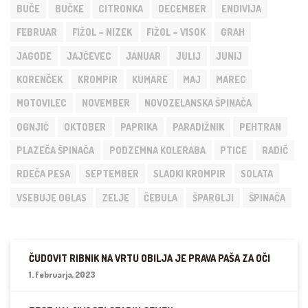
BUČE
BUČKE
CITRONKA
DECEMBER
ENDIVIJA
FEBRUAR
FIŽOL – NIZEK
FIŽOL – VISOK
GRAH
JAGODE
JAJČEVEC
JANUAR
JULIJ
JUNIJ
KORENČEK
KROMPIR
KUMARE
MAJ
MAREC
MOTOVILEC
NOVEMBER
NOVOZELANSKA ŠPINAČA
OGNJIČ
OKTOBER
PAPRIKA
PARADIŽNIK
PEHTRAN
PLAZEČA ŠPINAČA
PODZEMNA KOLERABA
PTICE
RADIČ
RDEČA PESA
SEPTEMBER
SLADKI KROMPIR
SOLATA
VSEBUJE OGLAS
ZELJE
ČEBULA
ŠPARGLJI
ŠPINAČA
ČUDOVIT RIBNIK NA VRTU OBILJA JE PRAVA PAŠA ZA OČI
1. februarja, 2023