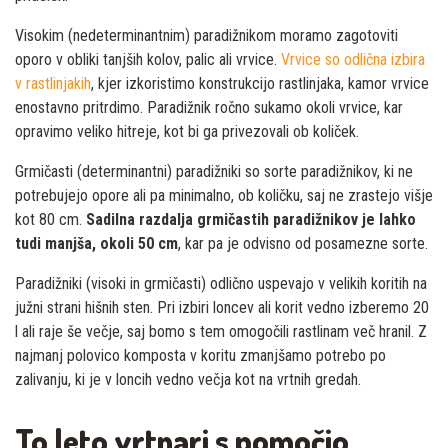
Visokim (nedeterminantnim) paradižnikom moramo zagotoviti
oporo v obliki tanjših kolov, palic ali vrvice.
Vrvice so odlična izbira
v rastlinjakih
, kjer izkoristimo konstrukcijo rastlinjaka, kamor vrvice
enostavno pritrdimo. Paradižnik ročno sukamo okoli vrvice, kar
opravimo veliko hitreje, kot bi ga privezovali ob količek.
Grmičasti (determinantni) paradižniki so sorte paradižnikov, ki ne
potrebujejo opore ali pa minimalno, ob količku, saj ne zrastejo višje
kot 80 cm.
Sadilna razdalja grmičastih paradižnikov je lahko
tudi manjša, okoli 50 cm
, kar pa je odvisno od posamezne sorte.
Paradižniki (visoki in grmičasti) odlično uspevajo v velikih koritih na
južni strani hišnih sten. Pri izbiri loncev ali korit vedno izberemo 20
l ali raje še večje, saj bomo s tem omogočili rastlinam več hranil. Z
najmanj polovico komposta v koritu zmanjšamo potrebo po
zalivanju, ki je v loncih vedno večja kot na vrtnih gredah.
To leto vrtnari s pomočjo