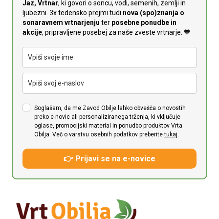
Jaz, Vrtnar
, ki govori o soncu, vodi, semenih, zemlji in
ljubezni. 3x tedensko prejmi tudi
n
ova (spo)znanja o
sonaravnem vrtnarjenju
ter
posebne ponudbe in
akcije
, pripravljene posebej za naše zveste vrtnarje. 🧡
Soglašam, da me Zavod Obilje lahko obvešča o novostih
preko e-novic ali personaliziranega trženja, ki vključuje
oglase, promocijski material in ponudbo produktov Vrta
Obilja. Več o varstvu osebnih podatkov preberite
tukaj
.
👉 Prijavi se na e-novice