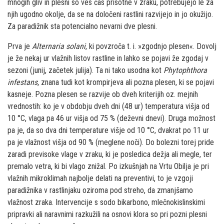
mnogih gliv in plesni so ves čas prisotne v zraku, potrebujejo le za
njih ugodno okolje, da se na določeni rastlini razvijejo in jo okužijo.
Za paradižnik sta potencialno nevarni dve plesni.
Prva je
Alternaria solani
, ki povzroča t. i. »zgodnjo plesen«. Dovolj
je že nekaj ur vlažnih listov rastline in lahko se pojavi že zgodaj v
sezoni (junij, začetek julija). Ta ni tako usodna kot
Phytophthora
infestans,
znana tudi kot krompirjeva ali pozna plesen, ki se pojavi
kasneje. Pozna plesen se razvije ob dveh kriterijih oz. mejnih
vrednostih: ko je v obdobju dveh dni (48 ur) temperatura višja od
10 °C, vlaga pa 46 ur višja od 75 % (deževni dnevi). Druga možnost
pa je, da so dva dni temperature višje od 10 °C, dvakrat po 11 ur
pa je vlažnost višja od 90 % (meglene noči). Do bolezni torej pride
zaradi previsoke vlage v zraku, ki je posledica dežja ali megle, ter
premalo vetra, ki bi vlago znižal. Po izkušnjah na Vrtu Obilja je pri
vlažnih mikroklimah najbolje delati na preventivi, to je vzgoji
paradižnika v rastlinjaku oziroma pod streho, da zmanjšamo
vlažnost zraka. Intervencije s sodo bikarbono, mlečnokislinskimi
pripravki ali naravnimi razkužili na osnovi klora so pri pozni plesni