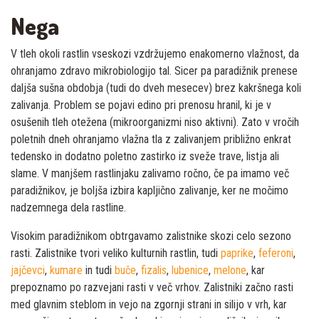
Nega
V tleh okoli rastlin vseskozi vzdržujemo enakomerno vlažnost, da
ohranjamo zdravo mikrobiologijo tal. Sicer pa paradižnik prenese
daljša sušna obdobja (tudi do dveh mesecev) brez kakršnega koli
zalivanja. Problem se pojavi edino pri prenosu hranil, ki je v
osušenih tleh otežena (mikroorganizmi niso aktivni). Zato v vročih
poletnih dneh ohranjamo vlažna tla z zalivanjem približno enkrat
tedensko in dodatno poletno zastirko iz sveže trave, listja ali
slame. V manjšem rastlinjaku zalivamo ročno, če pa imamo več
paradižnikov, je boljša izbira kapljično zalivanje, ker ne močimo
nadzemnega dela rastline.
Visokim paradižnikom obtrgavamo zalistnike skozi celo sezono
rasti. Zalistnike tvori veliko kulturnih rastlin, tudi
paprike
,
feferoni
,
jajčevci
,
kumare
in tudi
buče
,
fizalis
,
lubenice
,
melone
, kar
prepoznamo po razvejani rasti v več vrhov. Zalistniki začno rasti
med glavnim steblom in vejo na zgornji strani in silijo v vrh, kar