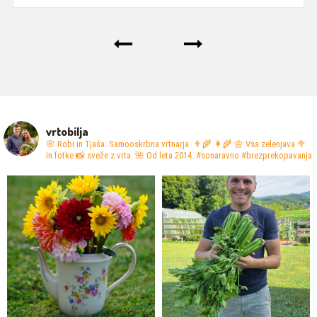
Previous
Next
vrtobilja
🌸 Robi in Tjaša. Samooskrbna vrtnarja. 👨‍🌾 👩‍🌾
🌼 Vsa zelenjava 🥦
in fotke 📸 sveže z vrta.
🌺 Od leta 2014. #sonaravno #brezprekopavanja