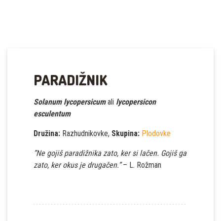
PARADIŽNIK
Solanum lycopersicum
ali
lycopersicon
esculentum
Družina:
Razhudnikovke,
Skupina:
Plodovke
”Ne gojiš paradižnika zato, ker si lačen. Gojiš ga
zato, ker okus je drugačen.”
– L. Rožman