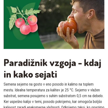
Paradižnik vzgoja - kdaj
in kako sejati
Semena sejemo na gosto v eno posodo in kalimo na toplem
mestu. Idealna temperatura za kalitev je 25 °C. Sejemo v vlažen
substrat, semena posujemo s suhim substratom 0,5 cm na debelo.
Ker uspešno kalijo v temi, posodo pokrijemo, kar omogoča boljšo
kaljivost zaradi enakomerne vlažnosti. Odkrijemo takoj, ko opazimo