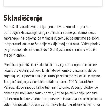
Skladiščenje
Paradižnik zaradi svoje priljubljenosti v sezoni skorajda ne
potrebuje skladiščenja, saj ga večinoma vedno porabimo sveže
nabranega. Ne dajemo ga v hladilnik, temveč ga pustimo na sobni
temperaturi, saj tako še bolje razvije svoj poln okus. Višek plodov
(ki jih redno nabiramo na 7 do 10 dni) za zimo shranimo v obliki
mezg in omak.
Prekuhani paradižniki (z olupki ali brez) gredo v oprane in vroče
kozarce s čistimi pokrovi, ki jih nato ovijemo z blazinami, da se
najmanj 36 ur počasi ohlajajo. Nato jih shranimo v klet ali shrambo.
Torej nič soli, olja ali ostalih dodatkov, samo 100 % paradižnik.
Paradižnikovo mezgo lahko tudi zamrznemo. Sušenje plodov se
obnese pri bolj »mesnatih« sortah, kot so pelati. Zadnje pridelke
poberemo tudi še zelene, torej nezrele, in nam na okenski polici na
sobni temperaturi počasi zorijo. Tako lahko paradižnik uživamo za