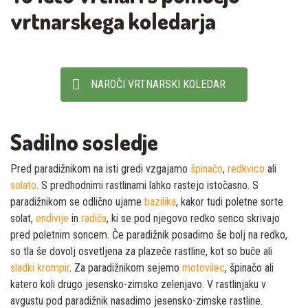
vrtnarskega koledarja
NAROČI VRTNARSKI KOLEDAR
Sadilno sosledje
Pred paradižnikom na isti gredi vzgajamo
špinačo
,
redkvico
ali
solato
. S predhodnimi rastlinami lahko rastejo istočasno. S
paradižnikom se odlično ujame
bazilika
, kakor tudi poletne sorte
solat,
endivije
in
radiča
, ki se pod njegovo redko senco skrivajo
pred poletnim soncem. Če paradižnik posadimo še bolj na redko,
so tla še dovolj osvetljena za plazeče rastline, kot so buče ali
sladki krompir
. Za paradižnikom sejemo
motovilec
, špinačo ali
katero koli drugo jesensko-zimsko zelenjavo. V rastlinjaku v
avgustu pod paradižnik nasadimo jesensko-zimske rastline.