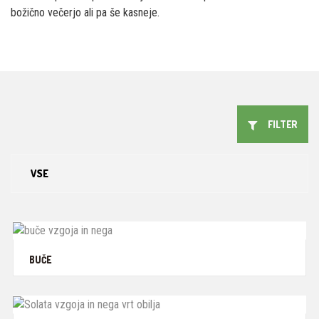
božično večerjo ali pa še kasneje.
FILTER
VSE
PLODOVKE
LISTNATA ZELENJAVA
BUČE
ZELIŠČA IN ZAČIMBE