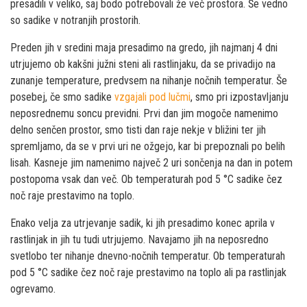
presadili v veliko, saj bodo potrebovali že več prostora. Še vedno
so sadike v notranjih prostorih.
Preden jih v sredini maja presadimo na gredo, jih najmanj 4 dni
utrjujemo ob kakšni južni steni ali rastlinjaku, da se privadijo na
zunanje temperature, predvsem na nihanje nočnih temperatur. Še
posebej, če smo sadike
vzgajali pod lučmi
, smo pri izpostavljanju
neposrednemu soncu previdni. Prvi dan jim mogoče namenimo
delno senčen prostor, smo tisti dan raje nekje v bližini ter jih
spremljamo, da se v prvi uri ne ožgejo, kar bi prepoznali po belih
lisah. Kasneje jim namenimo največ 2 uri sončenja na dan in potem
postopoma vsak dan več. Ob temperaturah pod 5 °C sadike čez
noč raje prestavimo na toplo.
Enako velja za utrjevanje sadik, ki jih presadimo konec aprila v
rastlinjak in jih tu tudi utrjujemo. Navajamo jih na neposredno
svetlobo ter nihanje dnevno-nočnih temperatur. Ob temperaturah
pod 5 °C sadike čez noč raje prestavimo na toplo ali pa rastlinjak
ogrevamo.