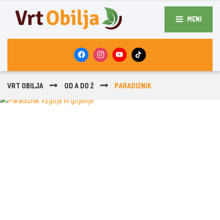
MENI
VRT OBILJA
OD A DO Ž
PARADIŽNIK