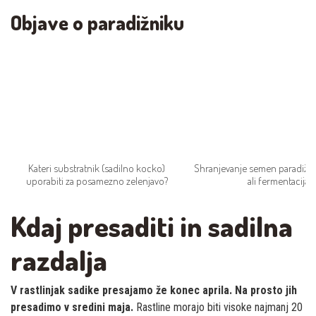
Objave o paradižniku
Kateri substratnik (sadilno kocko)
Shranjevanje semen paradižni
uporabiti za posamezno zelenjavo?
ali fermentacija?
Kdaj presaditi in sadilna
razdalja
V rastlinjak sadike presajamo že konec aprila. Na prosto jih
presadimo v sredini maja.
Rastline morajo biti visoke najmanj 20