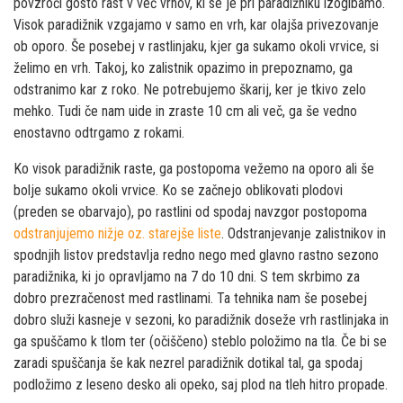
povzroči gosto rast v več vrhov, ki se je pri paradižniku izogibamo.
Visok paradižnik vzgajamo v samo en vrh, kar olajša privezovanje
ob oporo. Še posebej v rastlinjaku, kjer ga sukamo okoli vrvice, si
želimo en vrh. Takoj, ko zalistnik opazimo in prepoznamo, ga
odstranimo kar z roko. Ne potrebujemo škarij, ker je tkivo zelo
mehko. Tudi če nam uide in zraste 10 cm ali več, ga še vedno
enostavno odtrgamo z rokami.
Ko visok paradižnik raste, ga postopoma vežemo na oporo ali še
bolje sukamo okoli vrvice. Ko se začnejo oblikovati plodovi
(preden se obarvajo), po rastlini od spodaj navzgor postopoma
odstranjujemo nižje oz. starejše liste
. Odstranjevanje zalistnikov in
spodnjih listov predstavlja redno nego med glavno rastno sezono
paradižnika, ki jo opravljamo na 7 do 10 dni. S tem skrbimo za
dobro prezračenost med rastlinami. Ta tehnika nam še posebej
dobro služi kasneje v sezoni, ko paradižnik doseže vrh rastlinjaka in
ga spuščamo k tlom ter (očiščeno) steblo položimo na tla. Če bi se
zaradi spuščanja še kak nezrel paradižnik dotikal tal, ga spodaj
podložimo z leseno desko ali opeko, saj plod na tleh hitro propade.