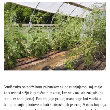
Grmičastim paradižnikom zalistnikov ne odstranjujemo, saj imajo
že v osnovi nižjo in grmičasto razrast, ker se vsak vrh zaključi (ne
raste »v nedogled«). Potrebujejo precej manj nege kot visoki, a
tvorijo manjše plodove in tudi količinsko jih je manj. V času bujnega