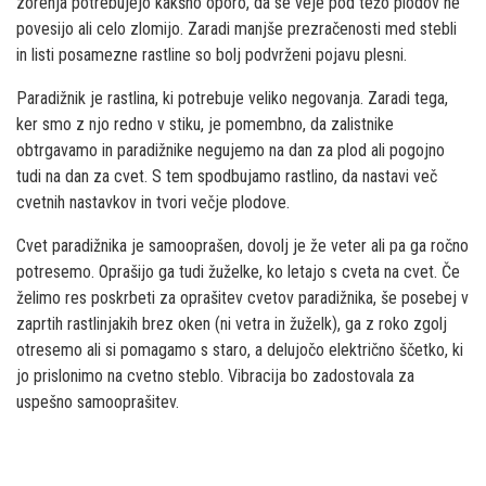
zorenja potrebujejo kakšno oporo, da se veje pod težo plodov ne
povesijo ali celo zlomijo. Zaradi manjše prezračenosti med stebli
in listi posamezne rastline so bolj podvrženi pojavu plesni.
Paradižnik je rastlina, ki potrebuje veliko negovanja. Zaradi tega,
ker smo z njo redno v stiku, je pomembno, da zalistnike
obtrgavamo in paradižnike negujemo na dan za plod ali pogojno
tudi na dan za cvet. S tem spodbujamo rastlino, da nastavi več
cvetnih nastavkov in tvori večje plodove.
Cvet paradižnika je samooprašen, dovolj je že veter ali pa ga ročno
potresemo. Oprašijo ga tudi žuželke, ko letajo s cveta na cvet. Če
želimo res poskrbeti za oprašitev cvetov paradižnika, še posebej v
zaprtih rastlinjakih brez oken (ni vetra in žuželk), ga z roko zgolj
otresemo ali si pomagamo s staro, a delujočo električno ščetko, ki
jo prislonimo na cvetno steblo. Vibracija bo zadostovala za
uspešno samooprašitev.