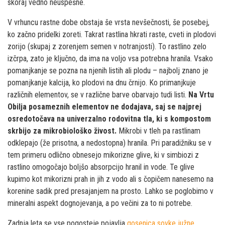
skoraj vedno neuspešne.
V vrhuncu rastne dobe obstaja še vrsta nevšečnosti, še posebej,
ko začno pridelki zoreti. Takrat rastlina hkrati raste, cveti in plodovi
zorijo (skupaj z zorenjem semen v notranjosti). To rastlino zelo
izčrpa, zato je ključno, da ima na voljo vsa potrebna hranila. Vsako
pomanjkanje se pozna na njenih listih ali plodu – najbolj znano je
pomanjkanje kalcija, ko plodovi na dnu črnijo. Ko primanjkuje
različnih elementov, se v različne barve obarvajo tudi listi.
Na Vrtu
Obilja posameznih elementov ne dodajava, saj se najprej
osredotočava na univerzalno rodovitna tla, ki s kompostom
skrbijo za mikrobiološko živost.
Mikrobi v tleh pa rastlinam
odklepajo (že prisotna, a nedostopna) hranila. Pri paradižniku se v
tem primeru odlično obnesejo mikorizne glive, ki v simbiozi z
rastlino omogočajo boljšo absorpcijo hranil in vode. Te glive
kupimo kot mikorizni prah in jih z vodo ali s čopičem nanesemo na
korenine sadik pred presajanjem na prosto. Lahko se poglobimo v
mineralni aspekt dognojevanja, a po večini za to ni potrebe.
Zadnja leta se vse pogosteje pojavlja
gosenica sovke južne