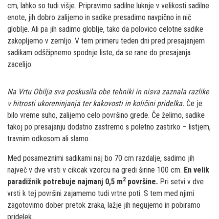
cm, lahko so tudi višje. Pripravimo sadilne luknje v velikosti sadilne
enote, jih dobro zalijemo in sadike presadimo navpično in nič
globlje. Ali pa jih sadimo globlje, tako da polovico celotne sadike
zakopljemo v zemljo. V tem primeru teden dni pred presajanjem
sadikam odščipnemo spodnje liste, da se rane do presajanja
zacelijo.
Na Vrtu Obilja sva poskusila obe tehniki in nisva zaznala razlike
v hitrosti ukoreninjanja ter kakovosti in količini pridelka.
Če je
bilo vreme suho, zalijemo celo površino grede. Če želimo, sadike
takoj po presajanju dodatno zastremo s poletno zastirko – listjem,
travnim odkosom ali slamo.
Med posameznimi sadikami naj bo 70 cm razdalje, sadimo jih
največ v dve vrsti v cikcak vzorcu na gredi širine 100 cm.
En velik
2
paradižnik potrebuje najmanj 0,5 m
površine.
Pri setvi v dve
vrsti k tej površini zajamemo tudi vrtne poti. S tem med njimi
zagotovimo dober pretok zraka, lažje jih negujemo in pobiramo
pridelek.