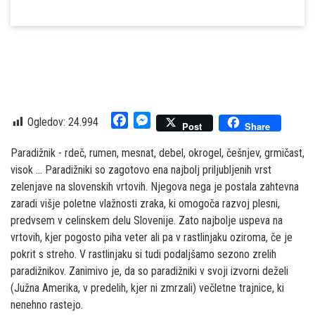
Facebook
Messenger
Ogledov:
24.994
Post
Share
Paradižnik - rdeč, rumen, mesnat, debel, okrogel, češnjev, grmičast,
visok … Paradižniki so zagotovo ena najbolj priljubljenih vrst
zelenjave na slovenskih vrtovih. Njegova nega je postala zahtevna
zaradi višje poletne vlažnosti zraka, ki omogoča razvoj plesni,
predvsem v celinskem delu Slovenije. Zato najbolje uspeva na
vrtovih, kjer pogosto piha veter ali pa v rastlinjaku oziroma, če je
pokrit s streho. V rastlinjaku si tudi podaljšamo sezono zrelih
paradižnikov. Zanimivo je, da so paradižniki v svoji izvorni deželi
(Južna Amerika, v predelih, kjer ni zmrzali) večletne trajnice, ki
nenehno rastejo.