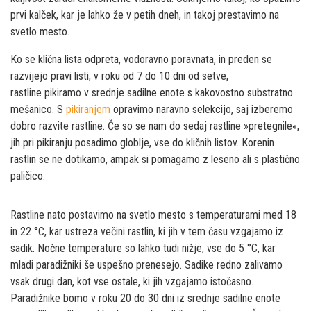
prvi kalček, kar je lahko že v petih dneh, in takoj prestavimo na
svetlo mesto.
Ko se klična lista odpreta, vodoravno poravnata, in preden se
razvijejo pravi listi, v roku od 7 do 10 dni od setve,
rastline pikiramo v srednje sadilne enote s kakovostno substratno
mešanico. S
pikiranjem
opravimo naravno selekcijo, saj izberemo
dobro razvite rastline. Če so se nam do sedaj rastline »pretegnile«,
jih pri pikiranju posadimo globlje, vse do kličnih listov. Korenin
rastlin se ne dotikamo, ampak si pomagamo z leseno ali s plastično
paličico.
Rastline nato postavimo na svetlo mesto s temperaturami med 18
in 22 °C, kar ustreza večini rastlin, ki jih v tem času vzgajamo iz
sadik. Nočne temperature so lahko tudi nižje, vse do 5 °C, kar
mladi paradižniki še uspešno prenesejo. Sadike redno zalivamo
vsak drugi dan, kot vse ostale, ki jih vzgajamo istočasno.
Paradižnike bomo v roku 20 do 30 dni iz srednje sadilne enote