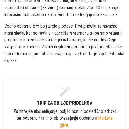
stebru. Če imamo več kot 30 rastlin, jih v juliju, avgustu in
septembru obiramo (za zimo) najmanj vsakih 7 do 10 dni, ko ga
istočasno tudi sukamo okoli vrvice ter odstranjujemo zalistnike.
Vedno obiramo čim bolj zrele plodove. Prvi pridelki so navadno
manj sladki, ker so rastli v hladnejšem vremenu ali pa smo vrtnarji
preprosto malce neučakani in jih naberemo, ko še ne dosežejo
svoje polne zrelosti. Zaradi nižjih temperatur so prvi pridelki lahko
tudi deformirani po obliki in imajo hrapave lise. To je zgolj estetska
napaka.
TRIK ZA OBILJE PRIDELKOV
Za hitrejše ukoreninjanje, boljšo rast in posledično zdravo
ter odporno rastlino, ob presajanju dodamo
mikorizne
glive
.