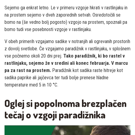
Sejemo ga enkrat letno. Le v primeru vzgoje hkrati v rastlinjaku in
na prostem sejemo v dveh zaporednih setvah. Osredotočili se
bomo na (še vedno bolj pogosto) vzgojo na prostem, spoznali pa
bomo tudi vse posebnosti vzgoje v rastlinjaku.
V obeh primerih vzgajamo sadike v notranjih ali ogrevanih prostorih
z dovolj svetlobe. Če vzgajamo paradižnik v rastlinjaku, v splošnem
vse počnemo okoli 20 dni prej.
Tako paradižnik, ki bo rastel v
rastlinjaku, sejemo že v sredini ali konec februarja. V marcu
pa za rast na prostem.
Paradižnik kot sadika raste hitreje kot
sadika paprike ali jajčevca ter tudi bolje prenese hladne
temperature med 5 in 10 °C.
Oglej si popolnoma brezplačen
tečaj o vzgoji paradižnika