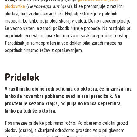
plodovrtke
(
Helicoverpa armigera
), ki se prehranjuje z različni
plodovi, tudi zrelimi paradižniki. Najbolj aktivna je v poletnih
mesecih, ko lahko poje plod skoraj v celoti. Delno napaden plod je
še vedno užiten, a zaradi poškodb hitreje propade. Na rastlinjak pri
odprtinah namestimo insektno mrežo in sovki preprečimo dostop.
Paradižnik je samooprašen in vse dokler piha zaradi mreže na
odprtinah nimamo težav z opraševanjem.
Pridelek
V rastlinjaku obilno rodi od junija do oktobra, če ni zmrzali pa
lahko še novembra pobiramo svež in zrel paradižnik. Na
prostem je sezona krajša, od julija do konca septembra,
lahko pa tudi še oktobra.
Posamezne pridelke pobiramo ročno. Ko oberemo celotni grozd
plodov (etažo), s škarjami odrežemo grozdno vejo pri glavnem